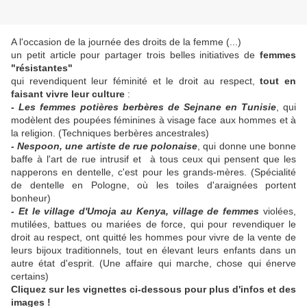
A l'occasion de la journée des droits de la femme (...)
un petit article pour partager trois belles initiatives de
femmes
"résistantes"
qui revendiquent leur féminité et le droit au respect,
tout en
faisant vivre leur culture
:
- Les femmes potières berbères de Sejnane en Tunisie
, qui
modèlent des poupées féminines à visage face aux hommes et à
la religion. (Techniques berbères ancestrales)
- Nespoon, une artiste de rue polonaise
, qui donne une bonne
baffe à l'art de rue intrusif et à tous ceux qui pensent que les
napperons en dentelle, c'est pour les grands-mères. (Spécialité
de dentelle en Pologne, où les toiles d'araignées portent
bonheur)
- Et le village d'Umoja au Kenya, village de femmes
violées,
mutilées, battues ou mariées de force, qui pour revendiquer le
droit au respect, ont quitté les hommes pour vivre de la vente de
leurs bijoux traditionnels, tout en élevant leurs enfants dans un
autre état d'esprit. (Une affaire qui marche, chose qui énerve
certains)
Cliquez sur les vignettes ci-dessous pour plus d'infos et des
images !