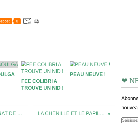
epost
0
OULGA
PEAU NEUVE !
❤ N
FEE COLIBRI A
TROUVE UN NID !
Abonnez
nouveau
LE RAT DES VILLES ET LE RAT DE TERRE
LA CHENILLE ET LE PAPILLON...