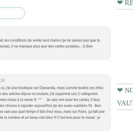
❤ R
it, les conditions de vente sont claires (je ne savais pas que tu
nda), il ne manque plus que des cartes postales, :-)) Bon
:38
n si, j'ai une boutique sur Dawanda, mais comme toutes ces infos
❤ N
 des articles bijoux et couture; j'ai supprimé ces 2 catégories
n mes créas à la vante !!! ^^ Je vais voir pour les cartes; il faut
VAUT
 des choses à rajouter aujourd'hui (je les avais oubliées !!!). Bon
ne sais pas quel temps il fait chez vous, mais sur Paris, ça fait une
e la lumière et un beau ciel bleu !!! C'est bon pour le moral : je