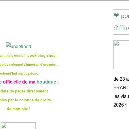
❤ por
d'illu
book-blog-shop
ant triple emploi :
,
 plus rationnel s'imposait d'urgence...
Aujourd'hui marque donc
de 28 
e officielle de ma
boutique
:
FRANCE 
dule de pages directement
les vis
bles par la colonne de droite
2026 *
de mon site !