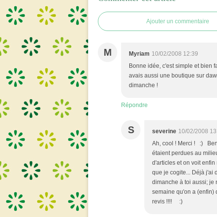
Ajouter un commentaire
M
Myriam
10/02/2008 12:39
Bonne idée, c'est simple et bien fa
avais aussi une boutique sur dawa
dimanche !
Répondre
S
severine
10/02/2008 13
Ah, cool ! Merci ! :) Be
étaient perdues au milieu
d'articles et on voit enfi
que je cogite... Déjà j'ai
dimanche à toi aussi; je 
semaine qu'on a (enfin) d
revis !!!! :)