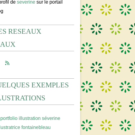
profil de
severine
sur le portail
og
ES RESEAUX
IAUX
UELQUES EXEMPLES
LLUSTRATIONS