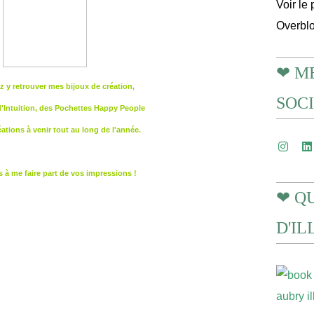
Voir le 
Overbl
❤ M
 y retrouver mes bijoux de création,
SOC
Intuition, des Pochettes Happy People
éations à venir tout au long de l'année.
s à me faire part de vos impressions !
❤ Q
D'I