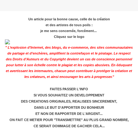
Un article pour la bonne cause, celle de la création
et des artistes de tous poils :
je me sens concernée, forcément...
Cliquez sur le logo
" L’explosion d’Internet, des blogs, du e-commerce, des sites communautaires
de partage et d’enchères, amplifient la contrefaçon et le piratage. Le respect
des Droits d’Auteurs et du Copyright devient un cas de conscience personnel
pour lutter à son échelle contre le plagiat et les copies abusives. En éduquant
et avertissant les internautes, chacun peut contribuer à protéger la création et
les créateurs, et ainsi encourager les arts à progresser."
FAITES PASSER L'INFO
SI VOUS SOUHAITEZ UN DEVELOPPEMENT
DES CREATIONS ORIGINALES, REALISEES SINCEREMENT,
DANS LE BUT D'APPORTER DU BONHEUR
ET NON DE RAPPORTER DE L'ARGENT...
ON FAIT CE METIER POUR "TRANSMETTRE" AU PLUS GRAND NOMBRE,
CE SERAIT DOMMAGE DE GACHER CELA...