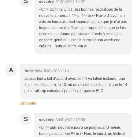
S
severine
31/01/2009 14:57
<br /> Comme tu dis : les bonnes résolutions de la
nouvelle année... ! ^^<br /> <br /> Ravie d 'avoir ton
avis en tous cas; c'est important parce que je n'ai pas
toujours le recul suffisant par rapport à ce que je fais
et on ne me donne pas souvent d'avis à ces sujets
en<br /> général !!!!!<br /> Merci et bon week-end
créatif ! :)<br /> <br /> <br />
A
Anbleizdu
30/01/2009 11:41
Je suis tout à fait d'accord avec toi !!! Il va falloir instaurer une
fête des célibataire, le 13, où on picolerais tellement que le 14
on serait trop comateux pour le voir passer !!! ;D
Répondre
S
severine
30/01/2009 12:56
<br /> Euh, peut-être pas à ce point quand même;
boire ça sert à rien !!!<br /> Non, le jour J; un festival