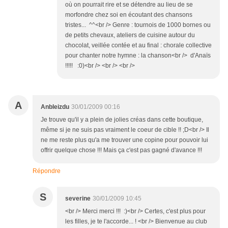
où on pourrait rire et se détendre au lieu de se
morfondre chez soi en écoutant des chansons
tristes... ^^<br /> Genre : tournois de 1000 bornes ou
de petits chevaux, ateliers de cuisine autour du
chocolat, veillée contée et au final : chorale collective
pour chanter notre hymne : la chanson<br /> d'Anaïs
!!!!! :0)<br /> <br /> <br />
A
Anbleizdu
30/01/2009 00:16
Je trouve qu'il y a plein de jolies créas dans cette boutique,
même si je ne suis pas vraiment le coeur de cible !! ;D<br /> Il
ne me reste plus qu'a me trouver une copine pour pouvoir lui
offrir quelque chose !!! Mais ça c'est pas gagné d'avance !!!
Répondre
S
severine
30/01/2009 10:45
<br /> Merci merci !!! :)<br /> Certes, c'est plus pour
les filles, je te l'accorde... ! <br /> Bienvenue au club