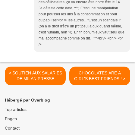
des célibataires; ça va encore être notre fête le 14...
Je déteste cette date, ^^; C'est une manipulation
pour pousser les uns à la consommation et pour
culpabiliser<br /> les autres... "C'est un scandale !"
(on a le droit d'être un p'tit peu jaloux quand même,
c'est humain, non ?!). Enfin bon, mieux vaut seul que
mal accompagné comme on dit. ^^<br /> <br /> <br
/>
< SOUTIEN AUX SALARIES
CHOCOLATES ARE A
DE MILAN PRESSE
GIRL'S BEST FRIENDS ! >
Hébergé par Overblog
Top articles
Pages
Contact