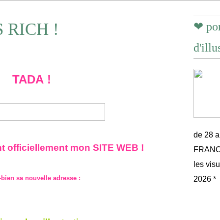
 RICH !
❤ por
d'illu
TADA !
de 28 
 officiellement mon SITE WEB !
FRANCE 
les vis
-bien sa nouvelle adresse :
2026 *