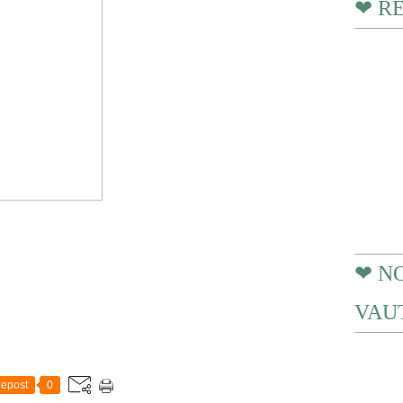
❤ R
❤ N
VAUT
epost
0