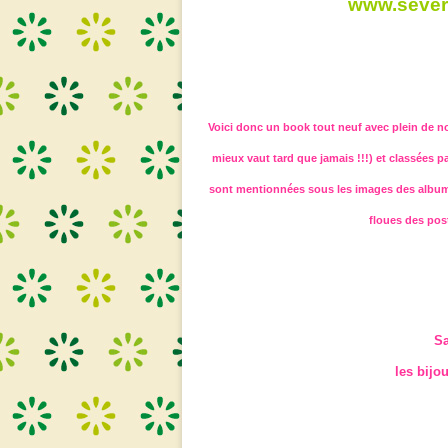
www.severi
Voici donc un book tout neuf avec plein de nou
mieux vaut tard que jamais !!!) et classées pa
sont mentionnées sous les images des albums.
floues des pos
Sa
les bijou