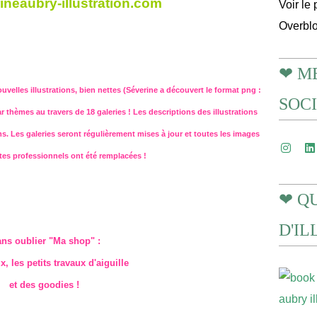
neaubry-illustration.com
Voir le 
Overbl
❤ M
velles illustrations, bien nettes (Séverine a découvert le format png :
SOC
r thèmes au travers de 18 galeries ! Les descriptions des illustrations
 Les galeries seront régulièrement mises à jour et toutes les images
tes professionnels ont été remplacées !
❤ Q
D'I
ns oublier "Ma shop" :
x, les petits travaux d'aiguille
et des goodies !