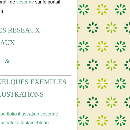
profil de
severine
sur le portail
og
ES RESEAUX
IAUX
UELQUES EXEMPLES
LLUSTRATIONS