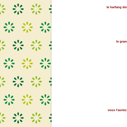
le harfang des
le gran
vous l'auriez