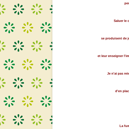
pe
Saluer le
se produisent de 
et leur enseigner l'i
Je n'ai pas re
d'en pla
La fu