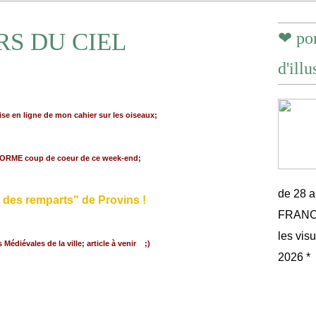
RS DU CIEL
❤ por
d'illu
ise en ligne de mon cahier sur les oiseaux;
ORME coup de coeur de ce week-end;
de 28 
s des remparts" de Provins !
FRANCE 
les vis
 Médiévales de la ville; article à venir ;)
2026 *