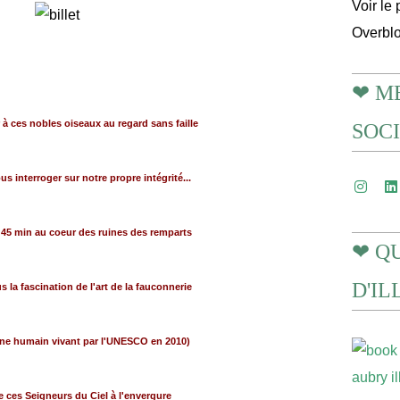
Voir le 
Overbl
❤ M
à ces nobles oiseaux au regard sans faille
SOC
s interroger sur notre propre intégrité...
 45 min au coeur des ruines des remparts
❤ Q
D'I
 la fascination de l'art de la fauconnerie
ine humain vivant par l'UNESCO en 2010)
e ces Seigneurs du Ciel à l'envergure