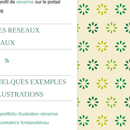
profil de
severine
sur le portail
og
ES RESEAUX
IAUX
UELQUES EXEMPLES
LLUSTRATIONS