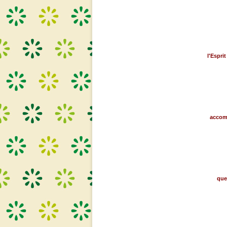
l'Esprit
accomp
que