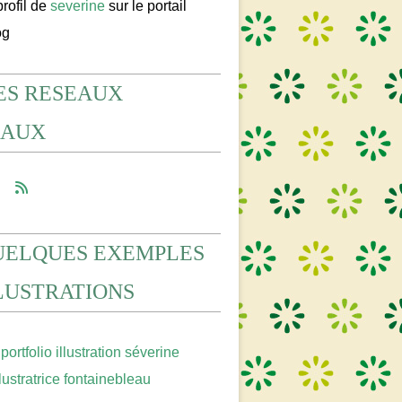
profil de
severine
sur le portail
og
ES RESEAUX
IAUX
UELQUES EXEMPLES
LLUSTRATIONS