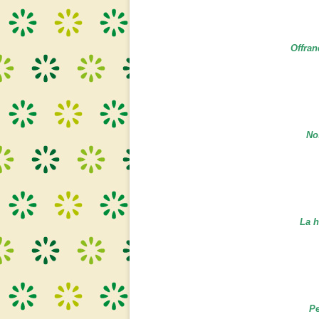
Offran
No
La h
Pe