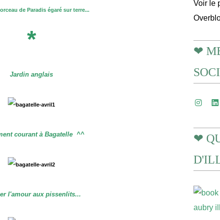
Voir le 
orceau de Paradis égaré sur terre...
Overbl
*
❤ M
SOC
Jardin anglais
ent courant à Bagatelle ^^
❤ Q
D'I
er l'amour aux pissenlits...