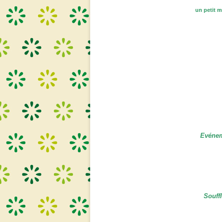
un petit m
Evénem
Souffl