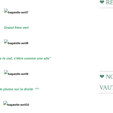
❤ R
Grand frère vert
 le ciel, s'étire comme une aile"
❤ N
VAUT
te plume sur la droite ^^