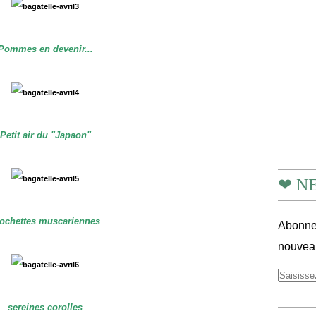
Pommes en devenir...
Petit air du "Japaon"
❤ N
ochettes muscariennes
Abonnez
nouveau
sereines corolles