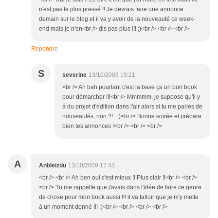
n'est pas le plus pressé !! Je devrais faire une annonce
demain sur le blog et il va y avoir de la nouveauté ce week-
end mais je n'en<br /> dis pas plus !!! ;)<br /> <br /> <br />
Répondre
S
severine
13/10/2009 19:21
<br /> Ah bah pourtant c'est la base ça un bon book
pour démarcher !!!<br /> Mmmmm, je suppose qu'il y
a du projet d'édition dans l'air alors si tu me parles de
nouveautés, non ?! ;)<br /> Bonne soirée et prépare
bien tes annonces !<br /> <br /> <br />
A
Anbleizdu
13/10/2009 17:43
<br /> <br /> Ah ben oui c'est mieux !! Plus clair !!<br /> <br />
<br /> Tu me rappelle que j'avais dans l'idée de faire ce genre
de chose pour mon book aussi !!! il va falloir que je m'y mette
à un moment donné !!! ;)<br /> <br /> <br /> <br />