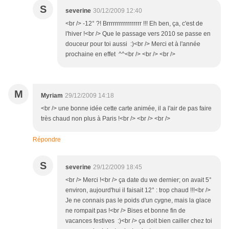
S
severine
30/12/2009 12:40
<br /> -12° ?! Brrrrrrrrrrrrrrrrr !!! Eh ben, ça, c'est de
l'hiver !<br /> Que le passage vers 2010 se passe en
douceur pour toi aussi :)<br /> Merci et à l'année
prochaine en effet ^^<br /> <br /> <br />
M
Myriam
29/12/2009 14:18
<br /> une bonne idée cette carte animée, il a l'air de pas faire
très chaud non plus à Paris !<br /> <br /> <br />
Répondre
S
severine
29/12/2009 18:45
<br /> Merci !<br /> ça date du we dernier; on avait 5°
environ, aujourd'hui il faisait 12° : trop chaud !!!<br />
Je ne connais pas le poids d'un cygne, mais la glace
ne rompait pas !<br /> Bises et bonne fin de
vacances festives :)<br /> ça doit bien cailler chez toi