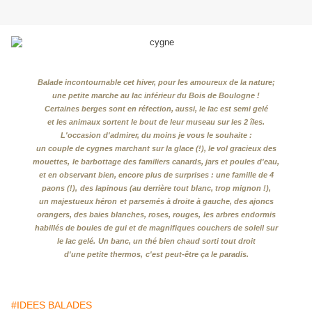
Balade incontournable cet hiver, pour les amoureux de la nature;
une petite marche au lac inférieur du Bois de Boulogne !
Certaines berges sont en réfection, aussi, le lac est semi gelé
et les animaux sortent le bout de leur museau sur les 2 îles.
L'occasion d'admirer, du moins je vous le souhaite :
un couple de cygnes marchant sur la glace (!), le vol gracieux des
mouettes,
le barbottage des familiers canards, jars et poules d'eau,
et en observant bien, encore plus de surprises : une famille de 4
paons (!),
des lapinous (au derrière tout blanc, trop mignon !),
un majestueux héron
et parsemés à droite à gauche, des ajoncs
orangers, des baies blanches, roses, rouges,
les arbres endormis
habillés de boules de gui et de magnifiques couchers de soleil sur
le lac gelé.
Un banc, un thé bien chaud sorti tout droit
d'une petite thermos,
c'est peut-être ça le paradis.
#IDEES BALADES