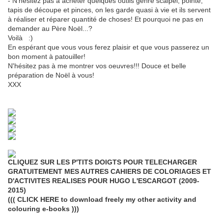
- N'hésitez pas à acheter quelques outils genre scalpel, pointe,
tapis de découpe et pinces, on les garde quasi à vie et ils servent
à réaliser et réparer quantité de choses! Et pourquoi ne pas en
demander au Père Noël...?
Voilà :)
En espérant que vous vous ferez plaisir et que vous passerez un
bon moment à patouiller!
N'hésitez pas à me montrer vos oeuvres!!! Douce et belle
préparation de Noël à vous!
XXX
CLIQUEZ SUR LES P'TITS DOIGTS POUR TELECHARGER
GRATUITEMENT MES AUTRES CAHIERS DE COLORIAGES ET
D'ACTIVITES REALISES POUR HUGO L'ESCARGOT (2009-
2015)
((( CLICK HERE to download freely my other activity and
colouring e-books )))