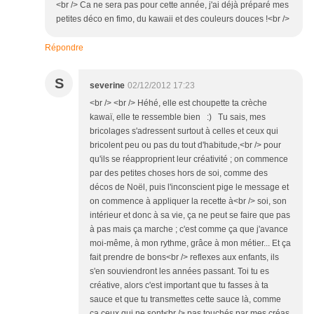
<br /> Ca ne sera pas pour cette année, j'ai déjà préparé mes
petites déco en fimo, du kawaii et des couleurs douces !<br />
Répondre
S
severine
02/12/2012 17:23
<br /> <br /> Héhé, elle est choupette ta crèche
kawaï, elle te ressemble bien :) Tu sais, mes
bricolages s'adressent surtout à celles et ceux qui
bricolent peu ou pas du tout d'habitude,<br /> pour
qu'ils se réapproprient leur créativité ; on commence
par des petites choses hors de soi, comme des
décos de Noël, puis l'inconscient pige le message et
on commence à appliquer la recette à<br /> soi, son
intérieur et donc à sa vie, ça ne peut se faire que pas
à pas mais ça marche ; c'est comme ça que j'avance
moi-même, à mon rythme, grâce à mon métier... Et ça
fait prendre de bons<br /> reflexes aux enfants, ils
s'en souviendront les années passant. Toi tu es
créative, alors c'est important que tu fasses à ta
sauce et que tu transmettes cette sauce là, comme
ça ceux qui ne sont<br /> pas touchés par mes créas