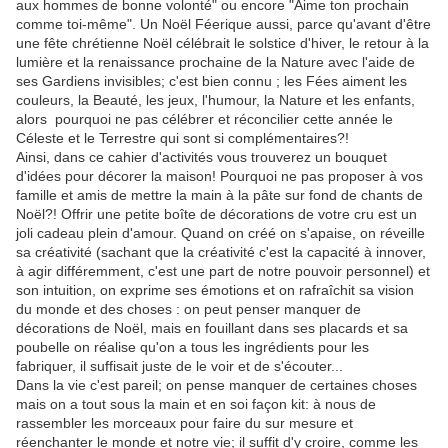
aux hommes de bonne volonté" ou encore "Aime ton prochain
comme toi-même". Un Noël Féerique aussi, parce qu'avant d'être
une fête chrétienne Noël célébrait le solstice d'hiver, le retour à la
lumière et la renaissance prochaine de la Nature avec l'aide de
ses Gardiens invisibles; c'est bien connu ; les Fées aiment les
couleurs, la Beauté, les jeux, l'humour, la Nature et les enfants,
alors pourquoi ne pas célébrer et réconcilier cette année le
Céleste et le Terrestre qui sont si complémentaires?!
Ainsi, dans ce cahier d'activités vous trouverez un bouquet
d'idées pour décorer la maison! Pourquoi ne pas proposer à vos
famille et amis de mettre la main à la pâte sur fond de chants de
Noël?! Offrir une petite boîte de décorations de votre cru est un
joli cadeau plein d'amour. Quand on créé on s'apaise, on réveille
sa créativité (sachant que la créativité c'est la capacité à innover,
à agir différemment, c'est une part de notre pouvoir personnel) et
son intuition, on exprime ses émotions et on rafraîchit sa vision
du monde et des choses : on peut penser manquer de
décorations de Noël, mais en fouillant dans ses placards et sa
poubelle on réalise qu'on a tous les ingrédients pour les
fabriquer, il suffisait juste de le voir et de s'écouter...
Dans la vie c'est pareil; on pense manquer de certaines choses
mais on a tout sous la main et en soi façon kit: à nous de
rassembler les morceaux pour faire du sur mesure et
réenchanter le monde et notre vie; il suffit d'y croire, comme les