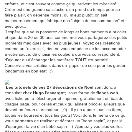
enfants, et c'est souvent comme ça qu'arrivent les miracles!
Créer est une grande satisfaction; on prend du temps pour se
faire plaisir, on dépense moins, ou mieux plutôt; on sait
malheureusement qui fabrique nos "objets de consommation" et
avec quoi...
J'espère que vous passerez de longs et bons moments à bricoler
et que dans 20 ou 30 ans, comme moi vous partagerez ces petits
moments magiques avec les plus jeunes! Voyez ces créations
comme un "exercice"; rien ne vous empèche de les accommoder
à votre sauce, de choisir les couleurs qui vous correspondent,
d'ajouter ou d'échanger les matières: TOUT est permis!
Conservez vos créations dans du papier de soie pour les garder
longtemps en bon état ;)
Les tutoriels de ces 27 décorations de Noël
sont donc à
consulter chez
Hugo l'escargot
; sous forme de
fiches web
,
avec fiche pdf à télécharger et imprimer gratuitement en bas de
chaque page, pour celles et ceux qui aiment bricoler ailleurs que
devant un écran d'ordinateur ;0) Il y en a pour tous les âges,
toutes les bourses et tous les goûts! Voici donc le menu de ce qui
vous permettra de réaliser et décorer un "bobo sapin", et par là
d'épargner la vie d'un bébé sapin :) Ajoutez-y vos plus vieilles