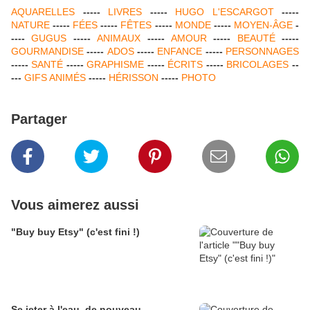
AQUARELLES
-----
LIVRES
-----
HUGO L'ESCARGOT
-----
NATURE
-----
F
É
ES
-----
FÊTES
-----
MONDE
-----
MOYEN-ÂGE
-
----
GUGUS
-----
ANIMAUX
-----
AMOUR
-----
BEAUT
É
-----
GOURMANDISE
-----
ADOS
-----
ENFANCE
-----
PERSONNAGES
-----
SANT
É
-----
GRAPHISME
-----
É
CRITS
-----
BRICOLAGES
--
---
GIFS ANIM
É
S
-----
H
É
RISSON
-----
PHOTO
Partager
Vous aimerez aussi
"Buy buy Etsy" (c'est fini !)
Se jeter à l'eau, de nouveau