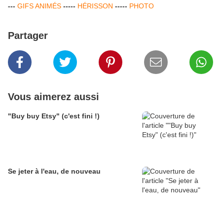
---
GIFS ANIM
É
S
-----
H
É
RISSON
-----
PHOTO
Partager
Vous aimerez aussi
"Buy buy Etsy" (c'est fini !)
Se jeter à l'eau, de nouveau