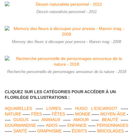
Dessin naturaliste personnel - 2011
Memory des fleurs à découper pour presse - Manon mag - 2008
Recherche personnelle de personnages amoureux de la nature - 2018
CLIQUEZ SUR LES CAT
ÉGORIES POUR ACCÉDER
À
UN
FLORIL
È
GE D'ILLUSTRATIONS :
AQUARELLES
-----
LIVRES
-----
HUGO L'ESCARGOT
-----
NATURE
-----
F
É
ES
-----
FÊTES
-----
MONDE
-----
MOYEN-ÂGE
-
----
GUGUS
-----
ANIMAUX
-----
AMOUR
-----
BEAUT
É
-----
GOURMANDISE
-----
ADOS
-----
ENFANCE
-----
PERSONNAGES
-----
SANT
É
-----
GRAPHISME
-----
É
CRITS
-----
BRICOLAGES
--