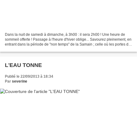
Dans la nuit de samedi à dimanche, à 3h00 : il sera 2h00 ! Une heure de
sommeil offerte ! Passage à l'heure d'hiver oblige... Savourez pleinement, en
entrant dans la période de "non temps" de la Samain ; celle où les portes du
monde invisible s'ouvrent,...
L'EAU TONNE
Publié le 22/09/2013 à 18:34
Par
severine