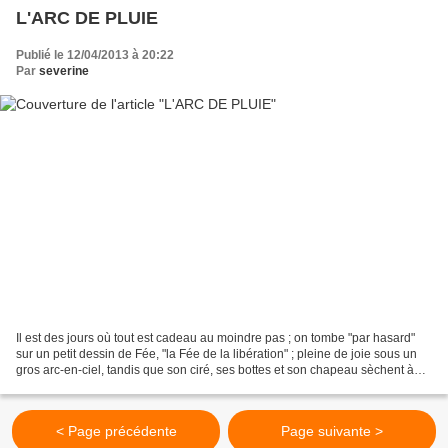
L'ARC DE PLUIE
Publié le 12/04/2013 à 20:22
Par
severine
Il est des jours où tout est cadeau au moindre pas ; on tombe "par hasard"
sur un petit dessin de Fée, "la Fée de la libération" ; pleine de joie sous un
gros arc-en-ciel, tandis que son ciré, ses bottes et son chapeau sèchent à
côté d'elle... Ensuite...
< Page précédente
Page suivante >