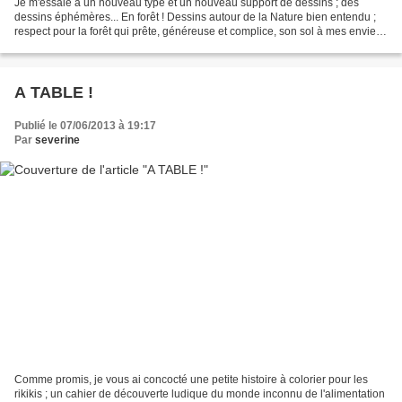
Je m'essaie à un nouveau type et un nouveau support de dessins ; des
dessins éphémères... En forêt ! Dessins autour de la Nature bien entendu ;
respect pour la forêt qui prête, généreuse et complice, son sol à mes envies
régressives de dessin avec un...
A TABLE !
Publié le 07/06/2013 à 19:17
Par
severine
Comme promis, je vous ai concocté une petite histoire à colorier pour les
rikikis ; un cahier de découverte ludique du monde inconnu de l'alimentation