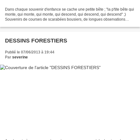
Dans chaque souvenir d'enfance se cache une petite bête ; "la p'tite bête qui
monte, qui monte, qui monte, qui descend, qui descend, qui descend" ;)
Souvenirs de courses de scarabées bousiers, de longues observations
d'escargots, de coccinelles qui galopent...
DESSINS FORESTIERS
Publié le 07/06/2013 à 19:44
Par
severine