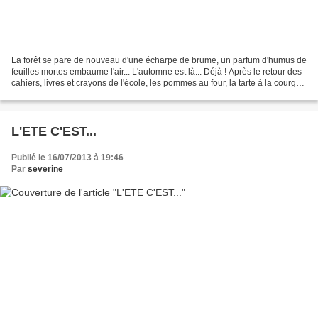
La forêt se pare de nouveau d'une écharpe de brume, un parfum d'humus de
feuilles mortes embaume l'air... L'automne est là... Déjà ! Après le retour des
cahiers, livres et crayons de l'école, les pommes au four, la tarte à la courge,
les chocolats chauds,...
L'ETE C'EST...
Publié le 16/07/2013 à 19:46
Par
severine