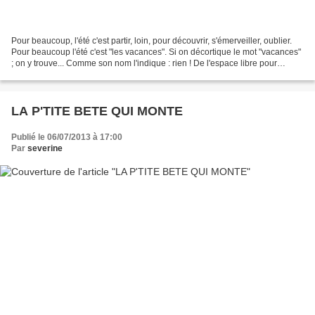
Pour beaucoup, l'été c'est partir, loin, pour découvrir, s'émerveiller, oublier.
Pour beaucoup l'été c'est "les vacances". Si on décortique le mot "vacances"
; on y trouve... Comme son nom l'indique : rien ! De l'espace libre pour
recevoir du nouveau...
LA P'TITE BETE QUI MONTE
Publié le 06/07/2013 à 17:00
Par
severine