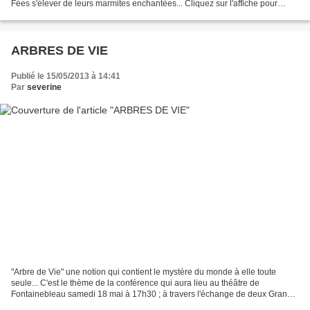
Fées s'élever de leurs marmites enchantées... Cliquez sur l'affiche pour
accéder au programme, et cliquez...
ARBRES DE VIE
Publié le 15/05/2013 à 14:41
Par
severine
"Arbre de Vie" une notion qui contient le mystère du monde à elle toute
seule... C'est le thème de la conférence qui aura lieu au théâtre de
Fontainebleau samedi 18 mai à 17h30 ; à travers l'échange de deux Grands
Messieurs, un de la science et un des...