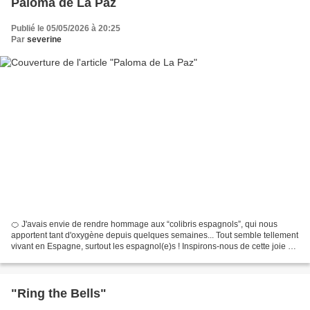
Paloma de La Paz
Publié le 05/05/2026 à 20:25
Par
severine
🍊 J'avais envie de rendre hommage aux “colibris espagnols”, qui nous
apportent tant d'oxygène depuis quelques semaines... Tout semble tellement
vivant en Espagne, surtout les espagnol(e)s ! Inspirons-nous de cette joie de
vivre communicative, vitaminée,...
"Ring the Bells"