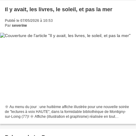
Il y avait, les livres, le soleil, et pas la mer
Publié le 07/05/2026 à 10:53
Par
severine
🌞 Au menu du jour : une huitième affiche illustrée pour une nouvelle soirée
de "lectures à voix HAUTE", dans la formidable bibliothèque de Montigny-
sur-Loing (77)! 🌞 Affiche (illustration et graphisme) réalisée en tout
numérique (vectoriel), sur illustrator,...