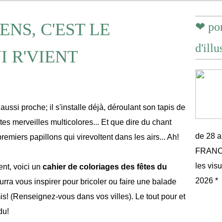
ENS, C'EST LE
❤ por
d'illu
I R'VIENT
aussi proche; il s'installe déjà, déroulant son tapis de
ites merveilles multicolores... Et que dire du chant
de 28 
remiers papillons qui virevoltent dans les airs... Ah!
FRANCE 
les vis
nt, voici un
cahier de
coloriages des fêtes du
2026 *
ourra vous inspirer pour bricoler ou faire une balade
is! (Renseignez-vous dans vos villes). Le tout pour et
du!