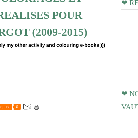
❤ R
 REALISES POUR
GOT (2009-2015)
y my other activity and colouring e-books )))
❤ N
VAUT
epost
0