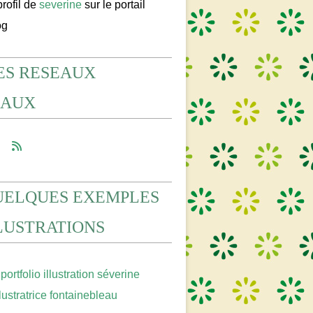
profil de
severine
sur le portail
og
ES RESEAUX
IAUX
UELQUES EXEMPLES
LLUSTRATIONS