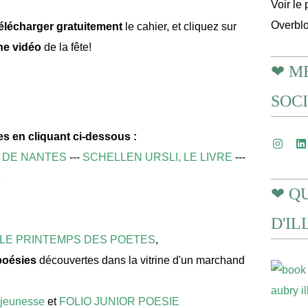
Voir le 
Overbl
élécharger gratuitement
le cahier, et cliquez sur
ne vidéo
de la fête!
❤ M
SOC
s en cliquant ci-dessous :
 DE NANTES
---
SCHELLEN URSLI, LE LIVRE
---
5
❤ Q
D'I
LE PRINTEMPS DES POETES
,
poésies
découvertes dans la vitrine d'un marchand
jeunesse
et
FOLIO JUNIOR POESIE