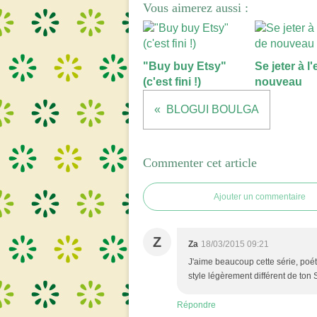
Vous aimerez aussi :
"Buy buy Etsy"
Se jeter à l
(c'est fini !)
nouveau
BLOGUI BOULGA
Commenter cet article
Ajouter un commentaire
Z
Za
18/03/2015 09:21
J'aime beaucoup cette série, poéti
style légèrement différent de ton S
Répondre