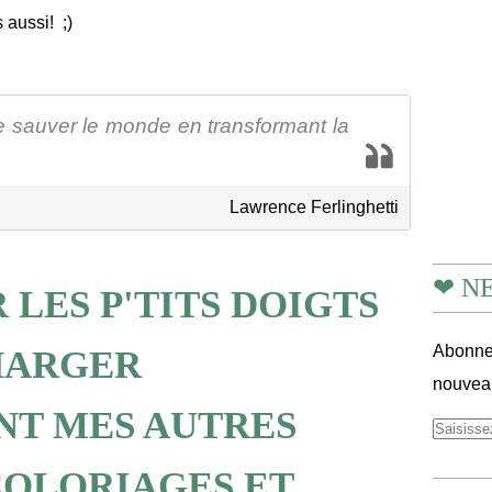
 aussi! ;)
e sauver le monde en transformant la
Lawrence Ferlinghetti
❤ N
 LES P'TITS DOIGTS
Abonnez
HARGER
nouveau
NT MES AUTRES
COLORIAGES ET