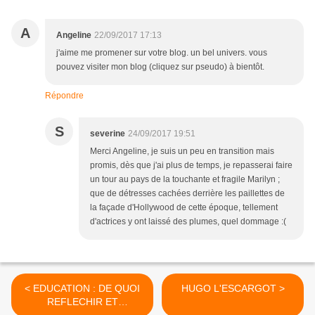
A
Angeline
22/09/2017 17:13
j'aime me promener sur votre blog. un bel univers. vous
pouvez visiter mon blog (cliquez sur pseudo) à bientôt.
Répondre
S
severine
24/09/2017 19:51
Merci Angeline, je suis un peu en transition mais
promis, dès que j'ai plus de temps, je repasserai faire
un tour au pays de la touchante et fragile Marilyn ;
que de détresses cachées derrière les paillettes de
la façade d'Hollywood de cette époque, tellement
d'actrices y ont laissé des plumes, quel dommage :(
< EDUCATION : DE QUOI
HUGO L'ESCARGOT >
REFLECHIR ET