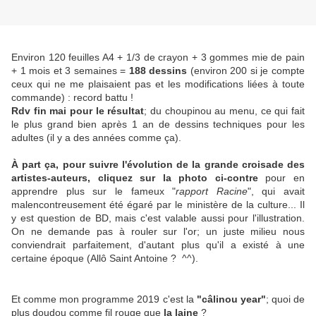
Environ 120 feuilles A4 + 1/3 de crayon + 3 gommes mie de pain
+ 1 mois et 3 semaines =
188 dessins
(environ 200 si je compte
ceux qui ne me plaisaient pas et les modifications liées à toute
commande) : record battu !
Rdv fin mai pour le résultat
; du choupinou au menu, ce qui fait
le plus grand bien après 1 an de dessins techniques pour les
adultes (il y a des années comme ça).
À part ça, pour suivre l'évolution de la grande croisade des
artistes-auteurs, cliquez sur la photo ci-contre
pour en
apprendre plus sur le fameux "
rapport Racine
", qui avait
malencontreusement été égaré par le ministère de la culture... Il
y est question de BD, mais c'est valable aussi pour l'illustration.
On ne demande pas à rouler sur l'or; un juste milieu nous
conviendrait parfaitement, d'autant plus qu'il a existé à une
certaine époque (Allô Saint Antoine ? ^^).
Et comme mon programme 2019 c'est la
"câlinou year"
; quoi de
plus doudou comme fil rouge que
la laine
?