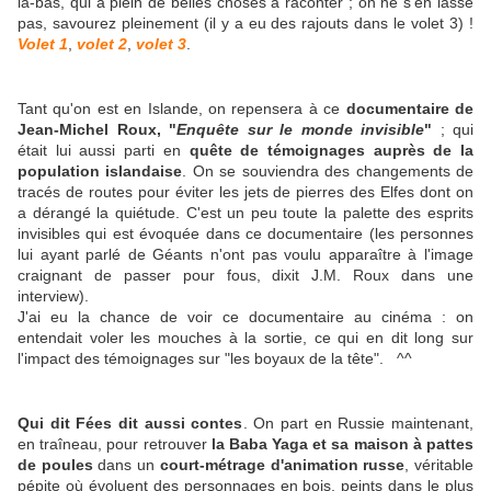
là-bas, qui a plein de belles choses à raconter ; on ne s'en lasse
pas, savourez pleinement (il y a eu des rajouts dans le volet 3) !
Volet 1
,
volet 2
,
volet 3
.
Tant qu'on est en Islande, on repensera à ce
documentaire de
Jean-Michel Roux, "
Enquête sur le monde invisible
"
; qui
était lui aussi parti en
quête de témoignages auprès de la
population islandaise
. On se souviendra des changements de
tracés de routes pour éviter les jets de pierres des Elfes dont on
a dérangé la quiétude. C'est un peu toute la palette des esprits
invisibles qui est évoquée dans ce documentaire (les personnes
lui ayant parlé de Géants n'ont pas voulu apparaître à l'image
craignant de passer pour fous, dixit J.M. Roux dans une
interview).
J'ai eu la chance de voir ce documentaire au cinéma : on
entendait voler les mouches à la sortie, ce qui en dit long sur
l'impact des témoignages sur "les boyaux de la tête". ^^
Qui dit Fées dit aussi contes
. On part en Russie maintenant,
en traîneau, pour retrouver
la Baba Yaga et sa maison à pattes
de poules
dans un
court-métrage d'animation russe
, véritable
pépite où évoluent des personnages en bois, peints dans le plus