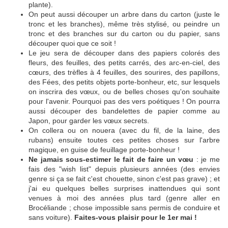
plante).
On peut aussi découper un arbre dans du carton (juste le
tronc et les branches), même très stylisé, ou peindre un
tronc et des branches sur du carton ou du papier, sans
découper quoi que ce soit !
Le jeu sera de découper dans des papiers colorés des
fleurs, des feuilles, des petits carrés, des arc-en-ciel, des
cœurs, des trèfles à 4 feuilles, des sourires, des papillons,
des Fées, des petits objets porte-bonheur, etc, sur lesquels
on inscrira des vœux, ou de belles choses qu'on souhaite
pour l'avenir. Pourquoi pas des vers poétiques ! On pourra
aussi découper des bandelettes de papier comme au
Japon, pour garder les vœux secrets.
On collera ou on nouera (avec du fil, de la laine, des
rubans) ensuite toutes ces petites choses sur l'arbre
magique, en guise de feuillage porte-bonheur !
Ne jamais sous-estimer le fait de faire un vœu
: je me
fais des "wish list" depuis plusieurs années (des envies
genre si ça se fait c'est chouette, sinon c'est pas grave) ; et
j'ai eu quelques belles surprises inattendues qui sont
venues à moi des années plus tard (genre aller en
Brocéliande ; chose impossible sans permis de conduire et
sans voiture).
Faites-vous plaisir pour le 1er mai !