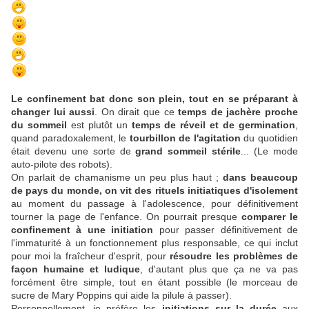
Le confinement bat donc son plein, tout en se préparant à
changer lui aussi
. On dirait que ce
temps de jachère proche
du sommeil
est plutôt un
temps de réveil et de germination
,
quand paradoxalement, le
tourbillon de l'agitation
du quotidien
était devenu une sorte de
grand sommeil stérile
... (Le mode
auto-pilote des robots).
On parlait de chamanisme un peu plus haut ;
dans beaucoup
de pays du monde, on vit des rituels initiatiques d'isolement
au moment du passage à l'adolescence, pour définitivement
tourner la page de l'enfance. On pourrait presque
comparer le
confinement à une initiation
pour passer définitivement de
l'immaturité à un fonctionnement plus responsable, ce qui inclut
pour moi la fraîcheur d'esprit, pour
résoudre les problèmes de
façon humaine et ludique
, d'autant plus que ça ne va pas
forcément être simple, tout en étant possible (le morceau de
sucre de Mary Poppins qui aide la pilule à passer).
Personnellement, je préfère les
initiations sur la durée
aux