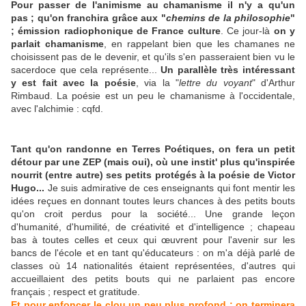
Pour passer de l'animisme au chamanisme il n'y a qu'un
pas ; qu'on franchira grâce aux "
chemins de la philosophie
"
; émission radiophonique de France culture
. Ce jour-là
on y
parlait chamanisme
, en rappelant bien que les chamanes ne
choisissent pas de le devenir, et qu'ils s'en passeraient bien vu le
sacerdoce que cela représente...
Un parallèle très intéressant
y est fait avec la poésie
, via la "
lettre du voyant
" d'Arthur
Rimbaud. La poésie est un peu le chamanisme à l'occidentale,
avec l'alchimie : cqfd.
Tant qu'on randonne en Terres Poétiques, on fera un petit
détour par une ZEP (mais oui), où une instit' plus qu'inspirée
nourrit (entre autre) ses petits protégés à la poésie de Victor
Hugo...
Je suis admirative de ces enseignants qui font mentir les
idées reçues en donnant toutes leurs chances à des petits bouts
qu'on croit perdus pour la société... Une grande leçon
d'humanité, d'humilité, de créativité et d'intelligence ; chapeau
bas à toutes celles et ceux qui œuvrent pour l'avenir sur les
bancs de l'école et en tant qu'éducateurs : on m'a déjà parlé de
classes où 14 nationalités étaient représentées, d'autres qui
accueillaient des petits bouts qui ne parlaient pas encore
français ; respect et gratitude.
Et pour enfoncer le clou un peu plus profond ; on terminera