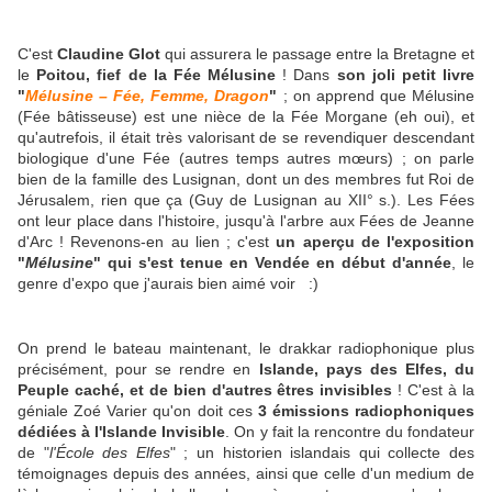
C'est
Claudine Glot
qui assurera le passage entre la Bretagne et
le
Poitou, fief de la Fée Mélusine
! Dans
son joli petit livre
"
Mélusine – Fée, Femme, Dragon
"
; on apprend que Mélusine
(Fée bâtisseuse) est une nièce de la Fée Morgane (eh oui), et
qu'autrefois, il était très valorisant de se revendiquer descendant
biologique d'une Fée (autres temps autres mœurs) ; on parle
bien de la famille des Lusignan, dont un des membres fut Roi de
Jérusalem, rien que ça (Guy de Lusignan au XII° s.). Les Fées
ont leur place dans l'histoire, jusqu'à l'arbre aux Fées de Jeanne
d'Arc ! Revenons-en au lien ; c'est
un aperçu de l'exposition
"
Mélusine
" qui s'est tenue en Vendée en début d'année
, le
genre d'expo que j'aurais bien aimé voir :)
On prend le bateau maintenant, le drakkar radiophonique plus
précisément, pour se rendre en
Islande, pays des Elfes, du
Peuple caché, et de bien d'autres êtres invisibles
! C'est à la
géniale Zoé Varier qu'on doit ces
3 émissions radiophoniques
dédiées à l'Islande Invisible
. On y fait la rencontre du fondateur
de "
l'École des Elfes
" ; un historien islandais qui collecte des
témoignages depuis des années, ainsi que celle d'un medium de