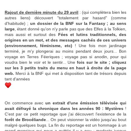
Rajout de dernière minute du 29 avril
: (qui complètera bien les
autres liens) découvert "totalement par hasard" (comme
d'habitude) ;
un dossier de la BNF sur la Fantasy ; au sens
large
, étant donné qu'on n'y parle pas que des Elfes à la Tolkien,
mais aussi et surtout des
Fées et lutins traditionnels, des
origines en un mot, et des messages cachés de ces univers
(environnement, féminisme, etc)
! Une fois mon jardinage
terminé, je m'y plongerai au moins pendant deux jours... Bon
voyage en Terres Féeriques ; voyage pas si anodin, pour qui
voudra bien le voir et le sentir... Une
fois sur le site ; cliquez
sur les 3 petits traits du menu en haut à droite de la page
web.
Merci à la BNF qui met à disposition tant de trésors depuis
tant d'années
On commence avec
un extrait d'une émission télévisée qui
avait défrayé la chronique dans les années 90 : Mystères
!
C'est par ce petit reportage que j'ai découvert l'existence de la
forêt de Brocéliande
... On peut visionner la vidéo jusqu'au bout
malgré quelques bugs. La fin du reportage est un hommage à un
grand monsieur qui nous a quittés il y a peu ; modeste jusque