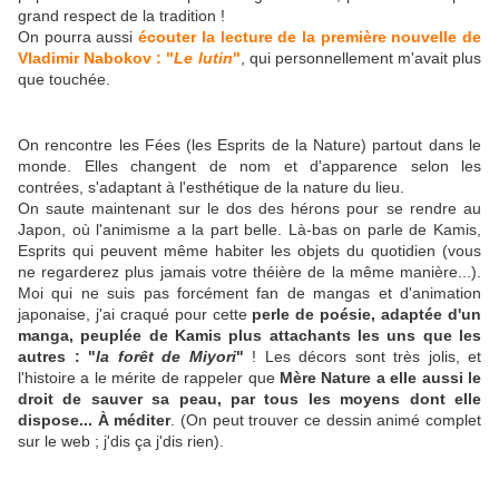
grand respect de la tradition !
On pourra aussi
écouter
la lecture de la première nouvelle de
Vladimir Nabokov : "
Le lutin
"
, qui personnellement m'avait plus
que touchée.
On rencontre les Fées (les Esprits de la Nature) partout dans le
monde. Elles changent de nom et d'apparence selon les
contrées, s'adaptant à l'esthétique de la nature du lieu.
On saute maintenant sur le dos des hérons pour se rendre au
Japon, où l'animisme a la part belle. Là-bas on parle de Kamis,
Esprits qui peuvent même habiter les objets du quotidien (vous
ne regarderez plus jamais votre théière de la même manière...).
Moi qui ne suis pas forcément fan de mangas et d'animation
japonaise, j'ai craqué pour cette
perle de poésie, adaptée d'un
manga, peuplée de Kamis plus attachants les uns que les
autres : "
la forêt de Miyori
"
! Les décors sont très jolis, et
l'histoire a le mérite de rappeler que
Mère Nature a elle aussi le
droit de sauver sa peau, par tous les moyens dont elle
dispose... À méditer
. (On peut trouver ce dessin animé complet
sur le web ; j'dis ça j'dis rien).