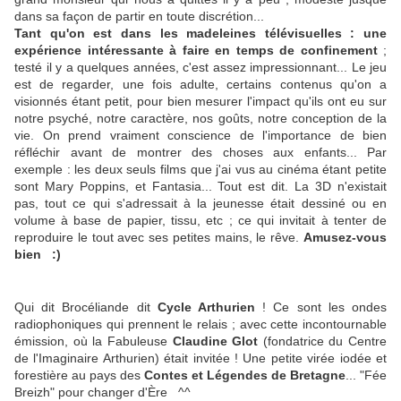
dans sa façon de partir en toute discrétion...
Tant qu'on est dans les madeleines télévisuelles : une
expérience intéressante à faire en temps de confinement
;
testé il y a quelques années, c'est assez impressionnant... Le jeu
est de regarder, une fois adulte, certains contenus qu'on a
visionnés étant petit, pour bien mesurer l'impact qu'ils ont eu sur
notre psyché, notre caractère, nos goûts, notre conception de la
vie. On prend vraiment conscience de l'importance de bien
réfléchir avant de montrer des choses aux enfants... Par
exemple : les deux seuls films que j'ai vus au cinéma étant petite
sont Mary Poppins, et Fantasia... Tout est dit. La 3D n'existait
pas, tout ce qui s'adressait à la jeunesse était dessiné ou en
volume à base de papier, tissu, etc ; ce qui invitait à tenter de
reproduire le tout avec ses petites mains, le rêve.
Amusez-vous
bien :)
Qui dit Brocéliande dit
Cycle Arthurien
! Ce sont les ondes
radiophoniques qui prennent le relais ; avec cette incontournable
émission, où la Fabuleuse
Claudine Glot
(fondatrice du Centre
de l'Imaginaire Arthurien) était invitée ! Une petite virée iodée et
forestière au pays des
Contes et Légendes de Bretagne
... "Fée
Breizh" pour changer d'Ère ^^