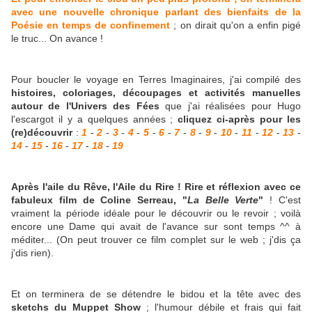
avec une nouvelle chronique parlant des bienfaits de la
Poésie en temps de confinement
; on dirait qu'on a enfin pigé
le truc... On avance !
Pour boucler le voyage en Terres Imaginaires, j'ai compilé des
histoires, coloriages, découpages et activités manuelles
autour de l'Univers des Fées
que j'ai réalisées pour Hugo
l'escargot il y a quelques années ;
cliquez ci-après pour les
(re)découvrir
:
1
-
2
-
3
-
4
-
5
-
6
-
7
-
8
-
9
-
10
-
11
-
12
-
13
-
14
-
15
-
16
-
17
-
18
-
19
Après l'aile du Rêve, l'Aile du Rire ! Rire et réflexion avec ce
fabuleux film de Coline Serreau, "
La Belle Verte
"
! C'est
vraiment la période idéale pour le découvrir ou le revoir ; voilà
encore une Dame qui avait de l'avance sur sont temps ^^ à
méditer... (On peut trouver ce film complet sur le web ; j'dis ça
j'dis rien).
Et on terminera de se détendre le bidou et la tête avec des
sketchs du Muppet Show
; l'humour débile et frais qui fait