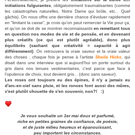
initiations fulgurantes
, obligatoirement traumatisantes (comme
les catastrophes naturelles, Notre Dame qui brûle, etc... Quel
gâchis). On nous offre une dernière chance d'évoluer rapidement
en "limitant la casse", je crois qu'on peut remercier la Vie pour ça,
et qu'on se doit de se montrer reconnaissants
en remettant tous
en question nos modes de vie et de pensée, et en devenant
plus créatifs (ce qui est plutôt agréable), donc plus
équilibrés
(sachant que créativité = capacité à agir
différemment)
. On retrouvera la vraie saveur et la vraie valeur
des choses ; chaque fois je pense à l'artiste
Sheila Hicks
, qui
disait dans une interview que si aujourd'hui on porte surtout du
gris dans nos tenues vestimentaires, c'est parce que face à
l'opulence de choix, tout devient gris... (donc sans saveur).
Les roses ont toujours eu des épines, il n'y a jamais eu
d'arc-en-ciel sans pluie, et les ronces font aussi des mûres,
c'est plutôt chouette de s'en souvenir, non?! :)
Je vous souhaite un 1er mai doux et parfumé,
riche en petites graines de confiance, de poésie,
et de juste milieu heureux et épanouissant,
peu importent les circonstances.