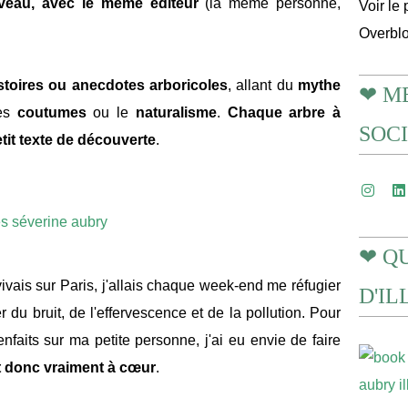
veau, avec le même éditeur
(la même personne,
Voir le 
Overbl
toires ou anecdotes arboricoles
, allant du
mythe
❤ M
les
coutumes
ou le
naturalisme
.
Chaque arbre à
SOC
tit texte de découverte
.
❤ Q
vais sur Paris, j'allais chaque week-end me réfugier
D'I
 du bruit, de l'effervescence et de la pollution. Pour
enfaits sur ma petite personne, j'ai eu envie de faire
t donc vraiment à cœur
.