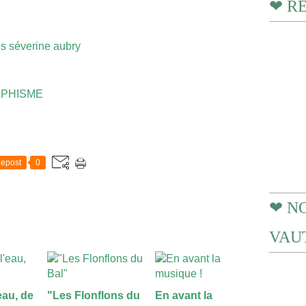
❤ R
PHISME
epost
0
❤ N
VAUT
'eau, de
"Les Flonflons du
En avant la