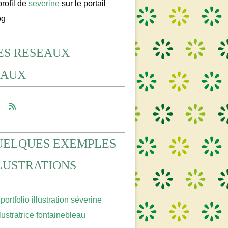
profil de
severine
sur le portail
og
ES RESEAUX
IAUX
UELQUES EXEMPLES
LLUSTRATIONS