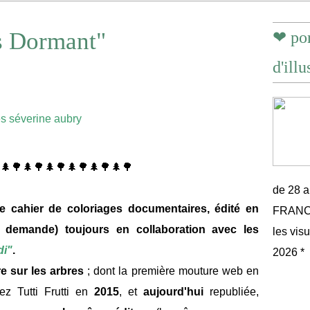
 Dormant"
❤ por
d'illu
🌲🌳🌲🌳🌲🌳🌲🌳🌲🌳🌲🌳
de 28 
e cahier de coloriages documentaires, édité en
FRANCE 
 demande) toujours en collaboration avec les
les vis
di"
.
2026 *
e sur les arbres
; dont la première mouture web en
ez Tutti Frutti en
2015
, et
aujourd'hui
republiée,