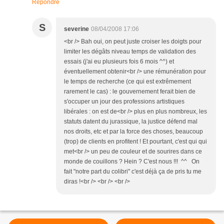
Répondre
S
severine
08/04/2008 17:06
<br /> Bah oui, on peut juste croiser les doigts pour
limiter les dégâts niveau temps de validation des
essais (j'ai eu plusieurs fois 6 mois ^^) et
éventuellement obtenir<br /> une rémunération pour
le temps de recherche (ce qui est extrêmement
rarement le cas) : le gouvernement ferait bien de
s'occuper un jour des professions artistiques
libérales : on est de<br /> plus en plus nombreux, les
statuts datent du jurassique, la justice défend mal
nos droits, etc et par la force des choses, beaucoup
(trop) de clients en profitent ! Et pourtant, c'est qui qui
met<br /> un peu de couleur et de sourires dans ce
monde de couillons ? Hein ? C'est nous !!! ^^ On
fait "notre part du colibri" c'est déjà ça de pris tu me
diras !<br /> <br /> <br />