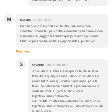
M
Myriam
23/11/2008 17:19
Un peu que je suis contente ! le retour de koala mon
chouchou, chouette ! par contre le serveur de hérisson est en
maintenance (argggh !) il faudra que j'y retourne plus tard...
Ohhh, et puis ces belles fleurs japonisantes ! je craque !
Répondre
S
severine
23/11/2008 18:20
<br /> <br /> :) Chuis ravie que ça te plaise !!! Va
falloir faire quelque chose...<br /> <br /> <br /> En
attendant; 2 liens qui vont te plaire aussi, pour te
faire une petite récré pendant la préparation de ta
vente de Noël !!! ;)<br /> <br /> <br />
http://fr.youtube.com/watch?
v=UCa98MrZztI&feature=related<br /> <br /> <br />
http://fr.youtube.com/watch?v=F_d59iildww<br /> <br
/> <br /> <br />