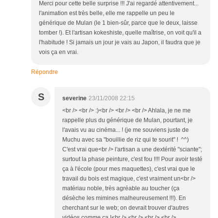
Merci pour cette belle surprise !!! J'ai regardé attentivement...
l'animation est très belle, elle me rappelle un peu le
générique de Mulan (le 1 bien-sûr, parce que le deux, laisse
tomber !). Et l'artisan kokeshiste, quelle maîtrise, on voit qu'il a
l'habitude ! Si jamais un jour je vais au Japon, il faudra que je
vois ça en vrai.
Répondre
S
severine
23/11/2008 22:15
<br /> <br /> :)<br /> <br /> <br /> Ahlala, je ne me
rappelle plus du générique de Mulan, pourtant, je
l'avais vu au cinéma... ! (je me souviens juste de
Muchu avec sa "bouillie de riz qui te sourit" ! ^^)
C'est vrai que<br /> l'artisan a une dextérité "sciante";
surtout la phase peinture, c'est fou !!!! Pour avoir testé
ça à l'école (pour mes maquettes), c'est vrai que le
travail du bois est magique, c'est vraiment un<br />
matériau noble, très agréable au toucher (ça
désèche les mimines malheureusement !!!). En
cherchant sur le web; on devrait trouver d'autres
vidéos comme ça !<br /> <br /> <br /> <br />