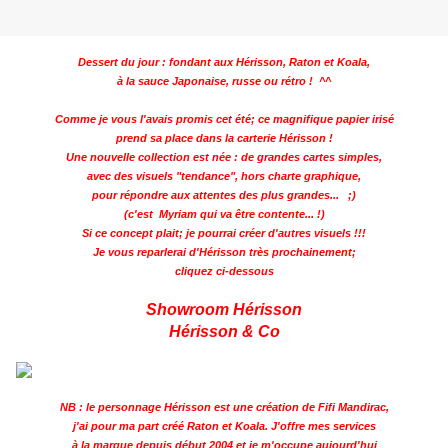
Dessert du jour : fondant aux Hérisson, Raton et Koala,
à la sauce Japonaise, russe ou rétro ! ^^
Comme je vous l'avais promis cet été; ce magnifique papier irisé
prend sa place dans la carterie Hérisson !
Une nouvelle collection est née : de grandes cartes simples,
avec des visuels "tendance", hors charte graphique,
pour répondre aux attentes des plus grandes... ;)
(c'est Myriam qui va être contente... !)
Si ce concept plait; je pourrai créer d'autres visuels !!!
Je vous reparlerai d'Hérisson très prochainement;
cliquez ci-dessous
Showroom Hérisson
Hérisson & Co
NB :
le personnage Hérisson est une création de Fifi Mandirac,
j'ai pour ma part créé Raton et Koala. J'offre mes services
à la marque depuis début 2004 et je m'occupe aujourd'hui