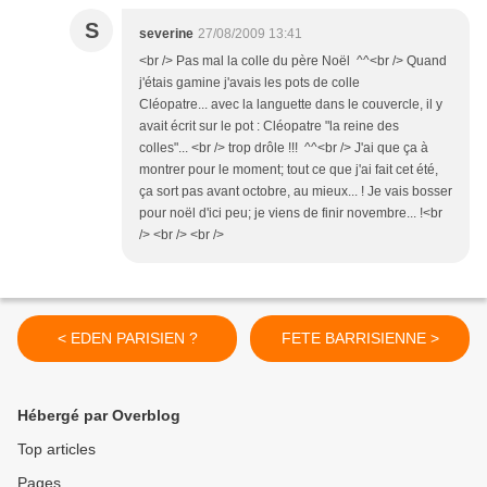
S
severine
27/08/2009 13:41
<br /> Pas mal la colle du père Noël ^^<br /> Quand
j'étais gamine j'avais les pots de colle
Cléopatre... avec la languette dans le couvercle, il y
avait écrit sur le pot : Cléopatre "la reine des
colles"... <br /> trop drôle !!! ^^<br /> J'ai que ça à
montrer pour le moment; tout ce que j'ai fait cet été,
ça sort pas avant octobre, au mieux... ! Je vais bosser
pour noël d'ici peu; je viens de finir novembre... !<br
/> <br /> <br />
< EDEN PARISIEN ?
FETE BARRISIENNE >
Hébergé par Overblog
Top articles
Pages