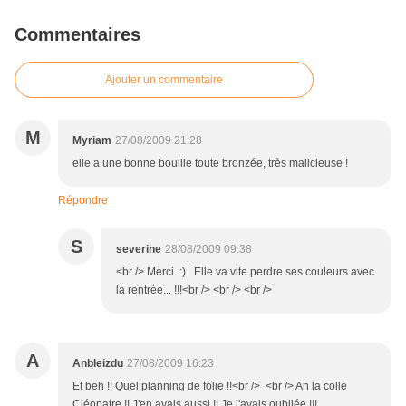
Commentaires
Ajouter un commentaire
M
Myriam
27/08/2009 21:28
elle a une bonne bouille toute bronzée, très malicieuse !
Répondre
S
severine
28/08/2009 09:38
<br /> Merci :) Elle va vite perdre ses couleurs avec
la rentrée... !!!<br /> <br /> <br />
A
Anbleizdu
27/08/2009 16:23
Et beh !! Quel planning de folie !!<br /> <br /> Ah la colle
Cléopatre !! J'en avais aussi !! Je l'avais oubliée !!!