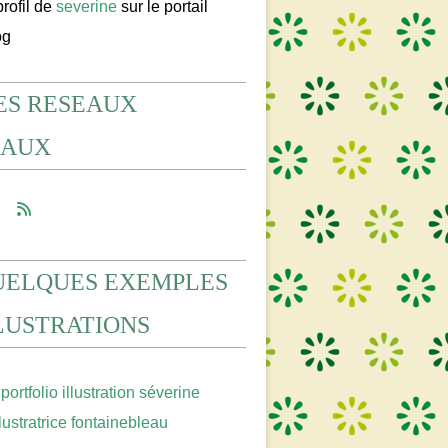
profil de
severine
sur le portail
og
ES RESEAUX
IAUX
UELQUES EXEMPLES
LLUSTRATIONS