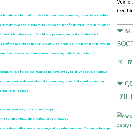
Voir le 
Overbl
e le point sur la condition de la femme dans le monde ; muselée, exploitée,
terdite d’éducation, d’avis et d’expression, mariée de force, réduite au statut
❤ M
ndonnée à la naissance… N’oublions pas non plus la discrimination à
SOC
s critères actuels de beauté physique et le fait que la femme n’ait le droit de
ées. Les choses semblent pourtant évoluer, mais à pas de fourmi.
e primaire de côté : si les femmes ne devaient avoir qu’une seule et unique
 reconnaissance de leur statut d’être humain, individuel et autonome, qui
❤ Q
a paix et le respect.
D'I
e des femmes ; voici un petit rappel :
emme est un cadeau, un privilège et pour cause :
e Nature ; elles sont à son image et la portent en elles. Comme la lune qui