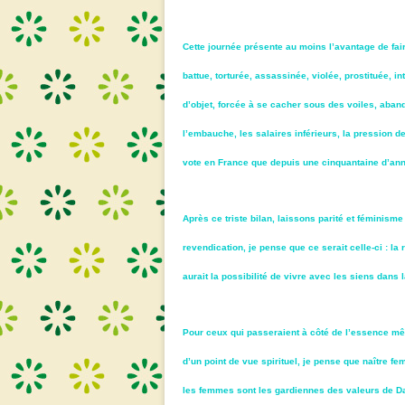
Cette journée présente au moins l’avantage de fair
battue, torturée, assassinée, violée, prostituée, in
d’objet, forcée à se cacher sous des voiles, aba
l’embauche, les salaires inférieurs, la pression de
vote en France que depuis une cinquantaine d’ann
Après ce triste bilan, laissons parité et féminism
revendication, je pense que ce serait celle-ci : la
aurait la possibilité de vivre avec les siens dans l
Pour ceux qui passeraient à côté de l’essence mêm
d’un point de vue spirituel, je pense que naître f
les femmes sont les gardiennes des valeurs de Dam