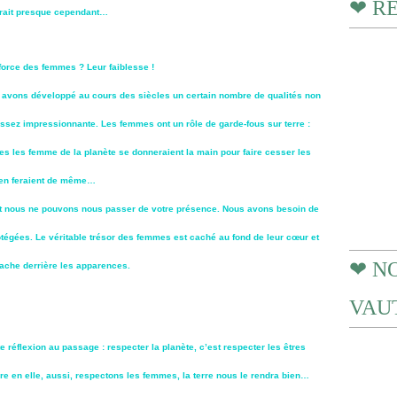
❤ R
herait presque cependant…
la force des femmes ? Leur faiblesse !
 avons développé au cours des siècles un certain nombre de qualités non
ssez impressionnante. Les femmes ont un rôle de garde-fous sur terre :
utes les femme de la planète se donneraient la main pour faire cesser les
s en feraient de même…
et nous ne pouvons nous passer de votre présence. Nous avons besoin de
tégées. Le véritable trésor des femmes est caché au fond de leur cœur et
❤ N
cache derrière les apparences.
VAUT
te réflexion au passage : respecter la planète, c’est respecter les êtres
re en elle, aussi, respectons les femmes, la terre nous le rendra bien…