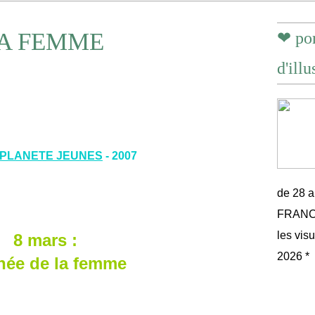
LA FEMME
❤ por
d'illu
PLANETE JEUNES
- 2007
de 28 
FRANCE 
les vis
8 mars :
2026 *
née de la femme