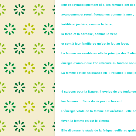
leur est symboliquement liée, les femmes ont des c
avancement et recul, fluctuantes comme la mer ,
fertilité et jachère, comme la terre,
la force et la caresse, comme le vent,
et sont à leur famille ce qu’est le feu au foyer.
La femme rassemble en elle le principe des 5 élémen
énergie d’amour que l’on retrouve au fond de son 
La femme est de naissance en « reliance » (oui je
4 saisons pour la Nature, 4 cycles de vie (enfance
les femmes… Sans doute pas un hasard.
L’ énergie vitale de la femme est créatrice ; elle 
foyer, la femme en est le ciment.
Elle dépasse le stade de la fatigue, veille au gr