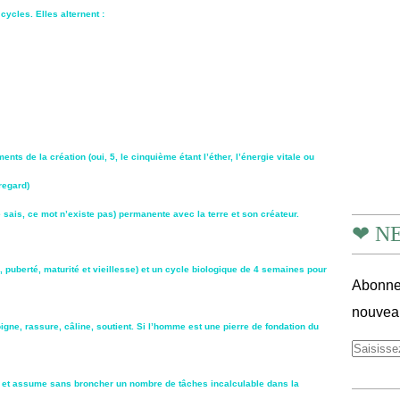
ycles. Elles alternent :
ts de la création (oui, 5, le cinquième étant l’éther, l’énergie vitale ou
regard)
 sais, ce mot n’existe pas) permanente avec la terre et son créateur.
❤ N
, puberté, maturité et vieillesse) et un cycle biologique de 4 semaines pour
Abonnez
nouveau
soigne, rassure, câline, soutient. Si l’homme est une pierre de fondation du
ain et assume sans broncher un nombre de tâches incalculable dans la