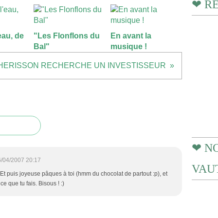
❤ R
'eau, de
"Les Flonflons du
En avant la
Bal"
musique !
HERISSON RECHERCHE UN INVESTISSEUR
❤ N
/04/2007 20:17
VAUT
 Et puis joyeuse pâques à toi (hmm du chocolat de partout :p), et
e que tu fais. Bisous ! :)