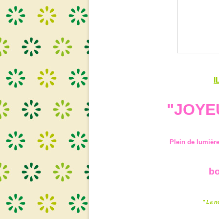
I
"JOYE
Plein de lumière
bo
" La n