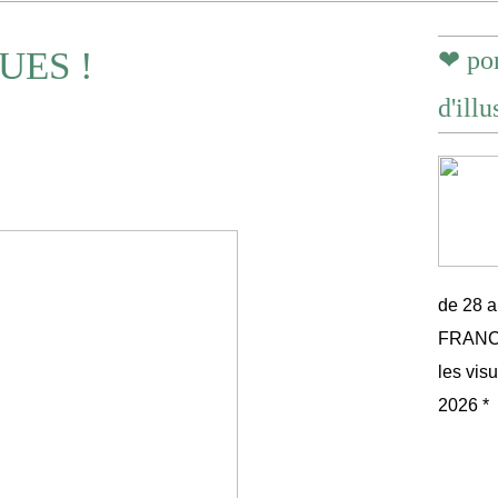
UES !
❤ por
d'illu
de 28 
FRANCE 
les vis
2026 *