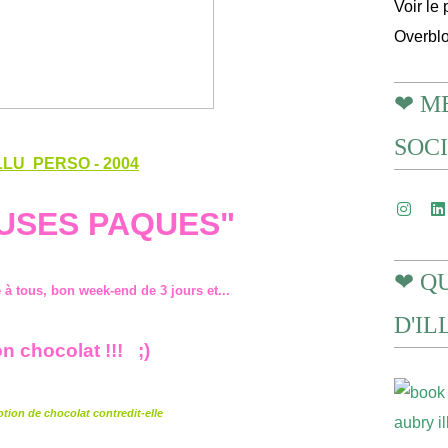
Voir le 
Overbl
❤ M
SOC
LLU PERSO - 2004
USES PAQUES"
❤ Q
 à tous, bon week-end de 3 jours et...
D'I
n chocolat !!! ;)
otion de chocolat contredit-elle