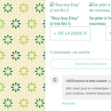
"Buy buy Etsy"
Se jeter à l
(c'est fini !)
nouveau
DE LA ZIQUE !!!
Commenter cet article
Ajouter un commentaire
C
ClÃÂ©mence la mini cousine
06
Hihi, merci pour le commentaire !
puis continue, j'admire beaucoup c
Répondre