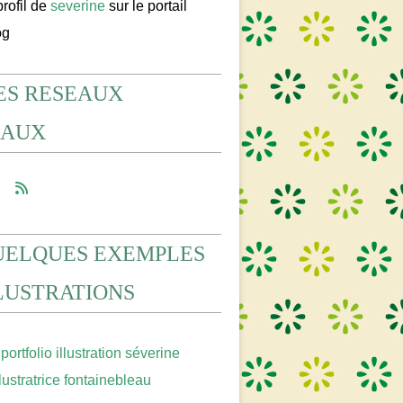
profil de
severine
sur le portail
og
ES RESEAUX
IAUX
UELQUES EXEMPLES
LLUSTRATIONS