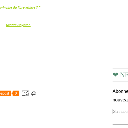
 principe du libre-arbitre ? "
Sandra Boynton
❤ N
Abonnez
epost
0
nouveau