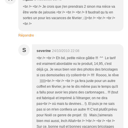
<br /> <br /> Je crois que j'en prendrais 2 sinon ma nièce va
être verte de jalousie.<br /> <br /> <br /> Il faudrait qu tu en
sortes un pour les vacances de février ;-))<br /> <br /> <br />
<br />
Répondre
S
severine
24/10/2010 22:08
<br /> <br /> Eh bé, petite nièce gâtée !!! ^^ Le tarif
est vraiment abordable vu le produit, 14,95, c'est
déjà ça. Je veux bien voir des photos des bricolages
si ces demoiselles s'y collent<br /> !!!! Roooo, le rêve
:)))))<br /> <br /> <br /> ça fera juste pour un autre
coffret en février, je ne te dis même pas le temps qu'il
a fallu pour avoir les plans des cartonnages... !!! (tout
est fabriqué et imprimé à l'étranger, on ne dira
pas<br /> où mais tu devines... !). Et puis je ne sais
pas si on m'en confiera un autre !!! C'est plutôt prévu
pour Noël ce genre de projet :0) Mais j'aimerais
bien moi aussi, Inch Allah<br /> !<br /> <br /> <br />
Sur ce, bonne nuit et bonnes vacances bricolages