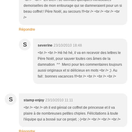
demoiselles de mon entourage qui se damneraient pour un si
beau coffret ! Père Noël, au secours !!!<br /> <br /> <br /> <br
/>
Répondre
S
severine
23/10/2010 18:48
<br /> <br /> Hé hé hé, il va en recevoir des lettres le
Père Noël, pour sauver toutes ces âmes de la
damnation ^^ Merci pour tes commentaires toujours
aussi originaux et si délicieux en mots <br /> ;) Au
fait : bonnes vacances !!!<br /> <br /> <br /> <br />
S
stamp enjoy
23/10/2010 11:11
<br /> <br /> oh il est génial ce coffret de princesse et il va
plaire à de nombreuses petites chipies. Félicitations à toute
l'équipe qui a bossé sur ce projet. ;-)<br /> <br /> <br /> <br />
Répondre