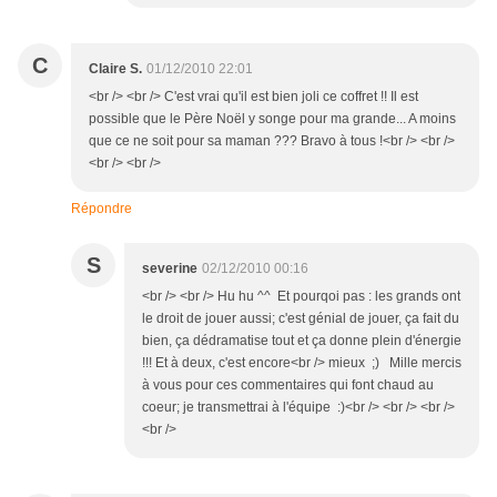
C
Claire S.
01/12/2010 22:01
<br /> <br /> C'est vrai qu'il est bien joli ce coffret !! Il est
possible que le Père Noël y songe pour ma grande... A moins
que ce ne soit pour sa maman ??? Bravo à tous !<br /> <br />
<br /> <br />
Répondre
S
severine
02/12/2010 00:16
<br /> <br /> Hu hu ^^ Et pourqoi pas : les grands ont
le droit de jouer aussi; c'est génial de jouer, ça fait du
bien, ça dédramatise tout et ça donne plein d'énergie
!!! Et à deux, c'est encore<br /> mieux ;) Mille mercis
à vous pour ces commentaires qui font chaud au
coeur; je transmettrai à l'équipe :)<br /> <br /> <br />
<br />