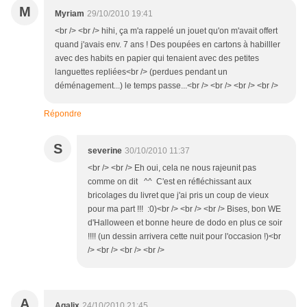
M
Myriam
29/10/2010 19:41
<br /> <br /> hihi, ça m'a rappelé un jouet qu'on m'avait offert
quand j'avais env. 7 ans ! Des poupées en cartons à habilller
avec des habits en papier qui tenaient avec des petites
languettes repliées<br /> (perdues pendant un
déménagement...) le temps passe...<br /> <br /> <br /> <br />
Répondre
S
severine
30/10/2010 11:37
<br /> <br /> Eh oui, cela ne nous rajeunit pas
comme on dit ^^ C'est en réfléchissant aux
bricolages du livret que j'ai pris un coup de vieux
pour ma part !!! :0)<br /> <br /> <br /> Bises, bon WE
d'Halloween et bonne heure de dodo en plus ce soir
!!!! (un dessin arrivera cette nuit pour l'occasion !)<br
/> <br /> <br /> <br />
A
Agalix
24/10/2010 21:45