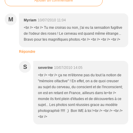
Ajouter un commentaire
M
Myriam
10/07/2010 11:04
<br /> <br /> Tu me croiras ou non, j'ai eu la sensation fugitive
de l'odeur des roses ! Le cerveau est quand même étrange...
Bravo pour tes magnifiques photos.<br /> <br /> <br /> <br />
Répondre
S
severine
10/07/2010 14:05
<br /> <br /> ça ne m'étonne pas du tout la notion de
"mémoire olfactive" ! En effet, on a de quoi creuser
au sujet du cerveau, du conscient et de l'inconscient;
on est en retard en France, ailleurs dans le<br />
monde ils font plein d'études et de découvertes à ce
sujet... Les photos sont réussies grace au modèle
photographié !!!!! ;) Bon WE à toi !<br /> <br /> <br />
<br />