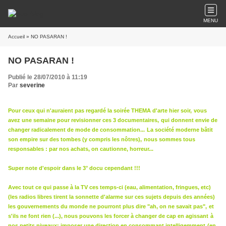
MENU
Accueil
» NO PASARAN !
NO PASARAN !
Publié le 28/07/2010 à 11:19
Par
severine
Pour ceux qui n'auraient pas regardé la soirée THEMA d'arte hier soir,
vous
avez une semaine pour revisionner ces 3 documentaires,
qui donnent envie de
changer radicalement de mode de consommation...
La société moderne bâtit
son empire sur des tombes (y compris les nôtres),
nous sommes tous
responsables : par nos achats, on cautionne, horreur...
Super note d'espoir dans le 3° docu cependant !!!
Avec tout ce qui passe à la TV ces temps-ci (eau, alimentation, fringues, etc)
(les radios libres tirent la sonnette d'alarme sur ces sujets depuis des années)
les gouvernements du monde ne pourront plus dire "ah, on ne savait pas",
et
s'ils ne font rien (...), nous pouvons les forcer à changer de cap en agissant
à
nos petits niveaux; imposer une direction en consommant intelligemment
(en