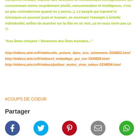
consommant moins stupidement plutôt, consommation et intelligence,
c'est
un peu contradictoire quand on y pense...). Le peuple qui reprend et
reinstaure un pouvoir juste et humain, en montrant l'exemple à échelle
individuelle; arrêter de marcher sur la tête en un mot, ça ne vous tente pas ça
?!
"Aux âmes citoyens ! Devenons des êtres humains..."
http://videos.arte.tv/fr/videos/du_poison_dans_nos_vetements-3334822.html
http://videos.arte.tv/fr/videos/l_emballage_qui_tue-3334828.html
http://videos.arte.tv/fr/videos/polluer_moins_vivre_mieux-3334834.html
#COUPS DE COEUR
Partager