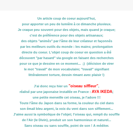
Un article coup de coeur aujourd'hui,
pour apporter un peu de lumière à ce dimanche pluvieux.
Je craque peu souvent pour des objets, mais quand je craque;
c'est de préférence pour des objets artisanaux;
des objets "animés" par l'âme de leur créateur et façonnés
par les meilleurs outils du monde : les mains; prolongation
directe du coeur.
L'objet coup de coeur en question a été
découvert "par hasard" via google en faisant des recherches
pour ce que je dessine en ce moment... ;) (décision de virer
le mot "travail" de mon vocabulaire; "travail" signifiant
littéralement torture, dessin rimant avec plaisir !)
"oiseau siffleur"
J'ai donc reçu hier un
,
AYA IKEDA
;
réalisé par une japonaise installée en France :
une petite merveille cet oiseau, je l'adore !!!
Toute l'âme du Japon dans sa forme, la couleur du ciel dans
son émail bleu argent, la voix du vent dans son sifflement...
J'aime aussi la symbolique de l'objet; l'oiseau qui, rempli du souffle
de l'Air (le Divin), produit un son harmonieux et naturel...
Sans oiseau ou sans souffle, point de son ! A méditer.