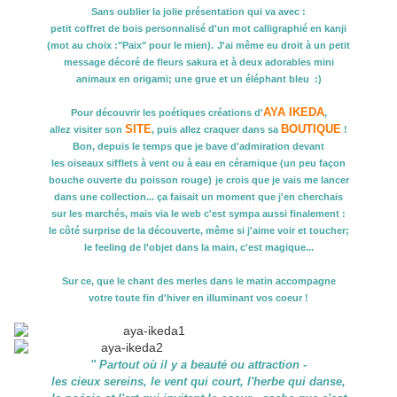
Sans oublier la jolie présentation qui va avec :
petit coffret de bois personnalisé d'un mot calligraphié en kanji
(mot au choix :"Paix" pour le mien).
J'ai même eu droit à un petit
message décoré de fleurs sakura et à deux adorables mini
animaux en origami; une grue et un éléphant bleu :)
AYA IKEDA
Pour découvrir les poétiques créations d'
,
SITE
BOUTIQUE
allez visiter son
, puis allez craquer dans sa
!
Bon, depuis le temps que je bave d'admiration devant
les oiseaux sifflets à vent ou à eau en céramique (un peu façon
bouche ouverte du poisson rouge)
je crois que je vais me lancer
dans une collection... ça faisait un moment que j'en cherchais
sur les marchés, mais via le web c'est sympa aussi finalement :
le côté surprise de la découverte, même si j'aime voir et toucher;
le feeling de l'objet dans la main, c'est magique...
Sur ce, que le chant des merles dans le matin accompagne
votre toute fin d'hiver en illuminant vos coeur !
" Partout où il y a beauté ou attraction -
les cieux sereins, le vent qui court, l'herbe qui danse,