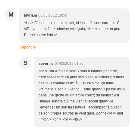
M
Myriam
06/03/2012 19:50
<br /> C'est beau ce qu'elle fait, et les tarifs sont corrects. Ca
siffle vraiment ? Le principe est rigolo, elle explique un peu...
Bonne soirée !<br />
Répondre
S
severine
07/03/2012 01:37
<br /> <br /> Ses oiseaux sont à tomber par terre;
c'est assez rare en plus des oiseaux siffleurs; surtout
des jolis comme ceux là ! Oui ça siffle; ça imite
vraiment le son du vent qui siffle quand il passe<br />
dans une grotte ou un arbre creux; du moins c'est
l'image sonore qui me vient à l'esprit quand je
l'entends ! un son très naturel, accompagné du son
de son propre souffle; le vent quoi. Bonne<br /> nuit
^^<br /> <br /> <br /> <br />