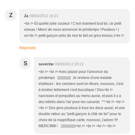
Z
Za
09/03/2012 16:21
<br /> Et quelle jolie couleur ! C'est vraiment tout toi, ce petit
oiseau ! Merci de nous annoncer le printemps ! Poutous ! (
un<br /> petit garçon près de moi te fait un gros bisous )<br />
Répondre
S
severine
09/03/2012 20:22
<br /> <br /> Avec plaisir pour l'annonce du
printemps :))))))))))) Je reviens d'une balade
d'ailleurs : les cerisiers sont en fleurs; roooooo, c'est
à tomber tellement c'est bucolique ! Des<br />
narcisses et jonquilles au menu aussi, et puis il y a
des bébés dans l'air pour les canards ^^<br /> <br />
<br /> Des gros poutous à tous les deux aussi, et une
double ration au "petit garçon à côté de toi" pour le
choix de la magnifique carte; roooooo, j'adore !!!!
MERCIIIIIII ! :))))))))))))<br /> <br /> <br /> <br />