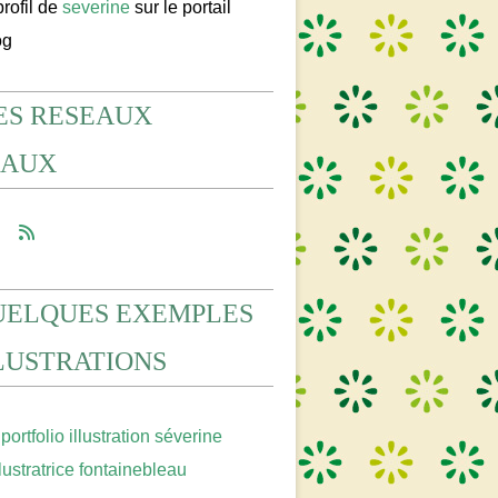
profil de
severine
sur le portail
og
ES RESEAUX
IAUX
UELQUES EXEMPLES
LLUSTRATIONS