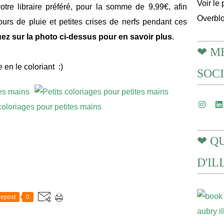
Voir le 
tre libraire préféré, pour la somme de 9,99€, afin
Overbl
ours de pluie et petites crises de nerfs pendant ces
uez sur la photo ci-dessus pour en savoir plus
.
❤ M
en le coloriant :)
SOC
❤ Q
D'I
epost
0