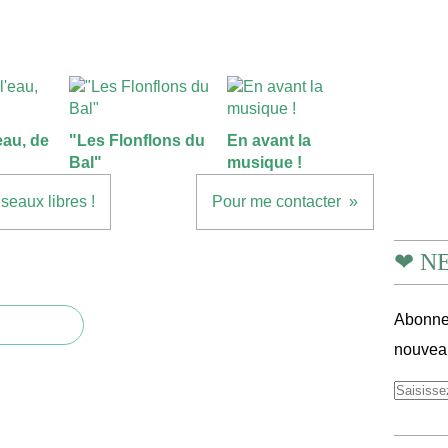
'eau, de
"Les Flonflons du
En avant la
Bal"
musique !
iseaux libres !
Pour me contacter
❤ N
Abonnez
nouveau