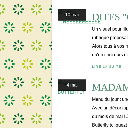
DITES 
10 mai
Un visuel pour ill
rubrique proposan
Alors tous à vos 
qu'un concours de 
LIRE LA SUITE
MADAM
4 mai
Menu du jour : une
Avec un décor ja
du mois de mai ! 
Butterfly (cliquez)