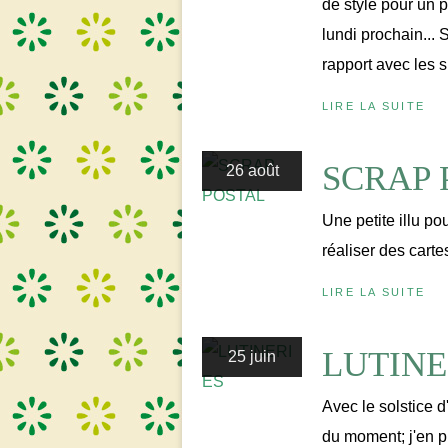
de style pour un 
lundi prochain... 
rapport avec les si
LIRE LA SUITE
SCRAP 
26 août
Une petite illu po
réaliser des carte
LIRE LA SUITE
LUTINE
25 juin
Avec le solstice d
du moment; j'en p