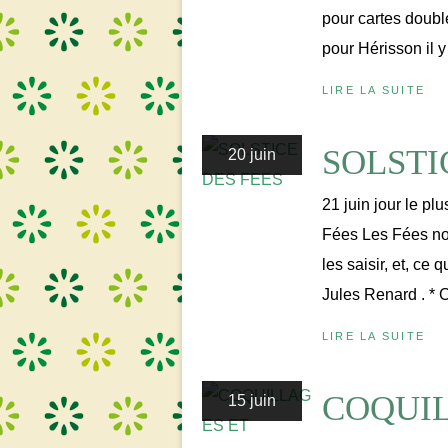
pour cartes double
pour Hérisson il y
LIRE LA SUITE
SOLSTI
20 juin
21 juin jour le pl
Fées Les Fées nou
les saisir, et, ce 
Jules Renard . * C
LIRE LA SUITE
COQUIL
15 juin