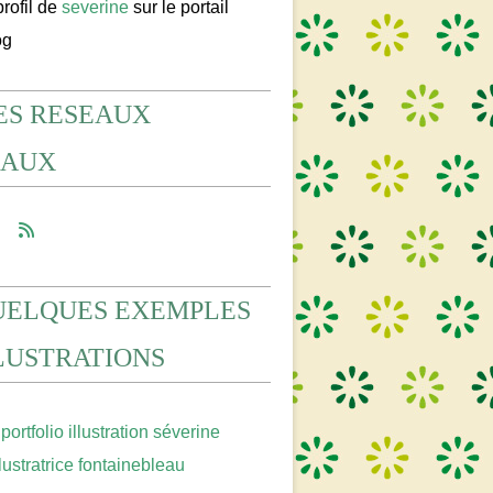
profil de
severine
sur le portail
og
ES RESEAUX
IAUX
UELQUES EXEMPLES
LLUSTRATIONS