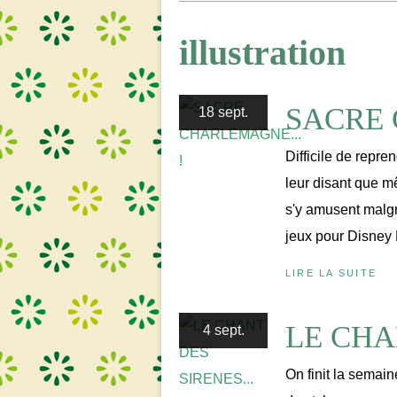
illustration
SACRE 
18 sept.
Difficile de repre
leur disant que mê
s'y amusent malgr
jeux pour Disney 
LIRE LA SUITE
LE CHA
4 sept.
On finit la semain