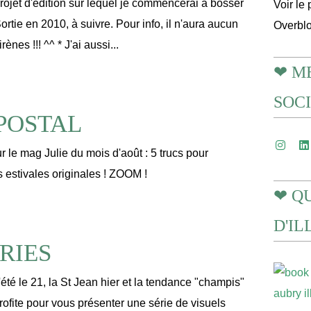
projet d'édition sur lequel je commencerai à bosser
Voir le 
Sortie en 2010, à suivre. Pour info, il n'aura aucun
Overbl
rènes !!! ^^ * J'ai aussi...
❤ M
SOC
POSTAL
ur le mag Julie du mois d'août : 5 trucs pour
s estivales originales ! ZOOM !
❤ Q
D'I
RIES
'été le 21, la St Jean hier et la tendance "champis"
rofite pour vous présenter une série de visuels