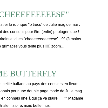
"CHEEEEEEEEESE"
ustrer la rubrique "5 trucs" de Julie mag de mai :
t des conseils pour être (enfin) photogénique !
miroirs et dites "cheeeeeeeeeeese" ! ^^ (à moins
grimaces vous tente plus !!!!) zoom...
E BUTTERFLY
 petite ballade au pays des cerisiers en fleurs...
ponais pour une double page mode de Julie mag
J'en connais une à qui ça va plaire... ! ^^ Madame
 triste histoire, mais belle mus...