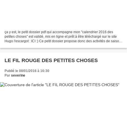
ça y est, le petit dossier pdf qui accompagne mon "calendrier 2016 des
petites choses" est validé, mis en ligne et prêt à être téléchargé sur le site
Hugo l'escargot : ICI :) Ce petit dossier propose donc des activités de saison,
avec tout un tas de liens...
LE FIL ROUGE DES PETITES CHOSES
Publié le 08/01/2016 à 16:30
Par
severine