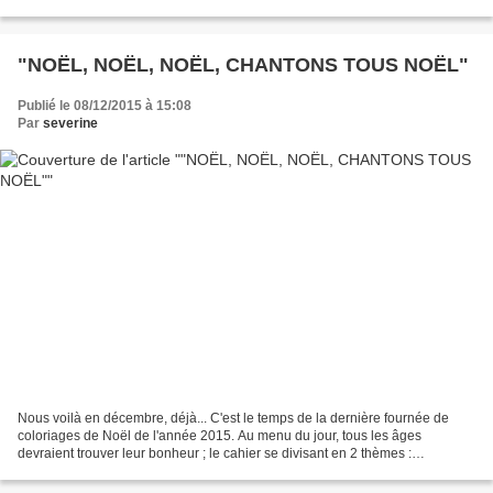
Mordillat et Jérôme...
"NOËL, NOËL, NOËL, CHANTONS TOUS NOËL"
Publié le 08/12/2015 à 15:08
Par
severine
Nous voilà en décembre, déjà... C'est le temps de la dernière fournée de
coloriages de Noël de l'année 2015. Au menu du jour, tous les âges
devraient trouver leur bonheur ; le cahier se divisant en 2 thèmes :
premièrement, des coloriages de motifs naïfs...