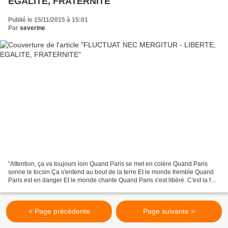
EGALITE, FRATERNITE
Publié le 15/11/2015 à 15:01
Par
severine
"Attention, ça va toujours loin Quand Paris se met en colère Quand Paris
sonne le tocsin Ça s'entend au bout de la terre Et le monde tremble Quand
Paris est en danger Et le monde chante Quand Paris s'est libéré. C'est la fête
à la liberté, Et Paris n'est...
< Page précédente
Page suivante >