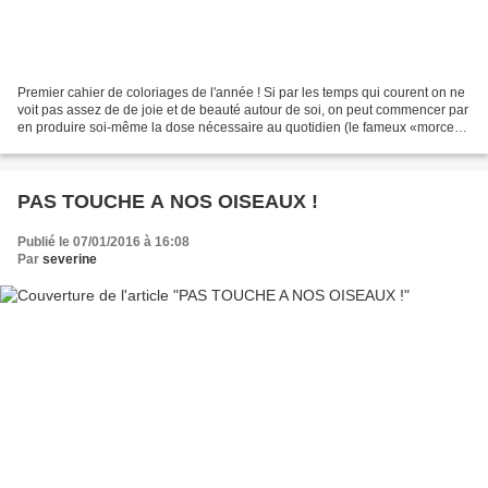
Premier cahier de coloriages de l'année ! Si par les temps qui courent on ne
voit pas assez de de joie et de beauté autour de soi, on peut commencer par
en produire soi-même la dose nécessaire au quotidien (le fameux «morceau
de sucre» de Mary Poppins)....
PAS TOUCHE A NOS OISEAUX !
Publié le 07/01/2016 à 16:08
Par
severine