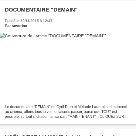
DOCUMENTAIRE "DEMAIN"
Publié le 30/11/2015 à 12:47
Par
severine
Le documentaire "DEMAIN" de Cyril Dion et Mélanie Laurent sort mercredi
au cinéma, allons tous le voir, et faisons passer, parce que TOUT est
possible, surtout si chacun fait sa part, "MAIN-TENANT" :) CLIQUEZ SUR
L'AFFICHE POUR VOIR LA BANDE ANNONCE ! Pour...