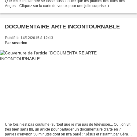
Que cette fin d'année se fasse aussi douce que les plumes des ailes des
Anges... Cliquez sur la carte de voeux pour une jolie surprise :)
DOCUMENTAIRE ARTE INCONTOURNABLE
Publié le 14/12/2015 à 12:13
Par
severine
Une fois n'est pas coutume (surtout que je n'ai pas de télévision... Oui, on vit
très bien sans !!!), un article pour partager un documentaire d'arte en 7
parties d'environ 50 minutes dont on m'a parlé : "Jésus et l'Islam", par Gérard