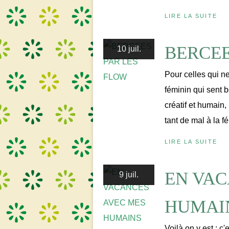
LIRE LA SUITE
BERCEE
10 juil.
Pour celles qui n
féminin qui sent b
créatif et humain,
tant de mal à la fém
LIRE LA SUITE
EN VAC
9 juil.
HUMAIN
Voilà on y est : c