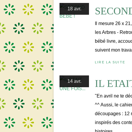
SECOND
18 avr.
Il mesure 26 x 21,
les Arbres - Retro
bébé livre, accouc
suivent mon trava
LIRE LA SUITE
IL ETAI
14 avr.
"En avril ne te déc
^^ Aussi, le cahie
découpages : 12 
inspirés des cont
histoires...