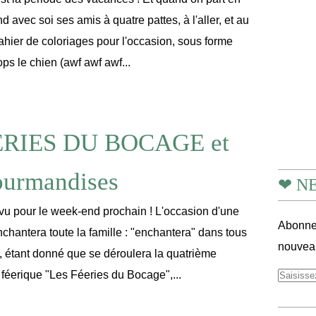
 avec soi ses amis à quatre pattes, à l'aller, et au
 cahier de coloriages pour l'occasion, sous forme
ops le chien (awf awf awf...
ERIES DU BOCAGE et
ourmandises
❤ N
vu pour le week-end prochain ! L'occasion d'une
Abonnez
enchantera toute la famille : "enchantera" dans tous
nouveau
, étant donné que se déroulera la quatrième
l féerique "Les Féeries du Bocage",...