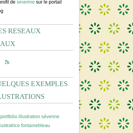
profil de
severine
sur le portail
og
ES RESEAUX
IAUX
UELQUES EXEMPLES
LLUSTRATIONS