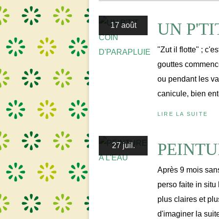
UN P'T
17 août
"Zut il flotte" ; c
gouttes commencen
ou pendant les va
canicule, bien ent
LIRE LA SUITE
PEINTU
27 juil.
Après 9 mois sans
perso faite in sit
plus claires et pl
d'imaginer la suit