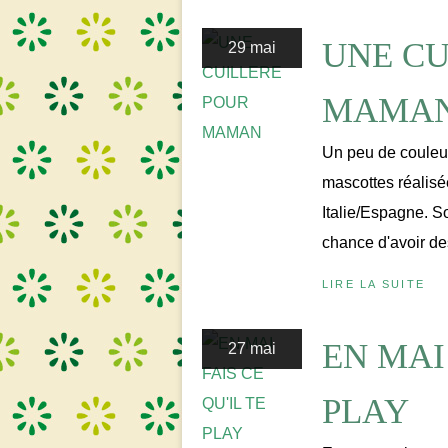
UNE CU
29 mai
MAMA
Un peu de couleur
mascottes réalisée
Italie/Espagne. S
chance d'avoir des
LIRE LA SUITE
EN MAI 
27 mai
PLAY