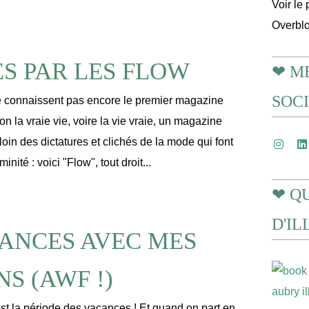
Voir le 
Overbl
S PAR LES FLOW
❤ M
SOC
e connaissent pas encore le premier magazine
on la vraie vie, voire la vie vraie, un magazine
 loin des dictatures et clichés de la mode qui font
inité : voici "Flow", tout droit...
❤ Q
D'I
ANCES AVEC MES
S (AWF !)
'est la période des vacances ! Et quand on part en