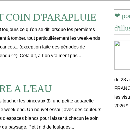
IT COIN D'PARAPLUIE
❤ por
d'illu
'est toujours ce qu'on se dit lorsque les premières
t à tomber, tout particulièrement les week-ends
cances... (exception faite des périodes de
endu ^^). Cela dit, a-t-on vraiment pris...
de 28 
RE A L'EAU
FRANCE 
les vis
 toucher les pinceaux (!), une petite aquarelle
2026 *
u le week-end. Un nouvel essai ; avec des couleurs
us d'espaces blancs pour laisser à chacun le soin
e du paysage. Petit nid de foulques...