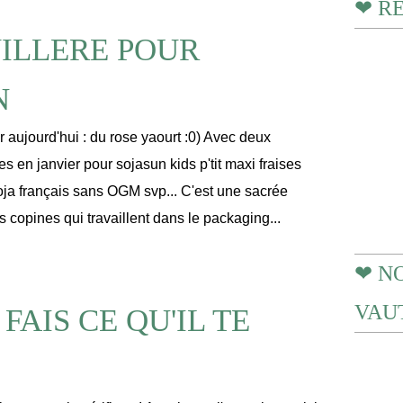
❤ R
ILLERE POUR
N
 aujourd'hui : du rose yaourt :0) Avec deux
s en janvier pour sojasun kids p'tit maxi fraises
oja français sans OGM svp... C'est une sacrée
 copines qui travaillent dans le packaging...
❤ N
VAUT
FAIS CE QU'IL TE