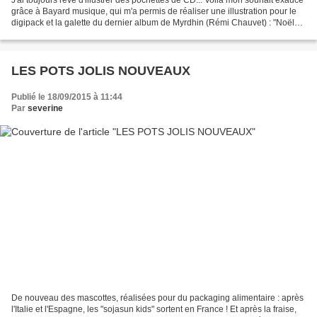
J'ai toujours rêvé d'illustrer des pochettes de CD... Voilà mon souhait exaucé
grâce à Bayard musique, qui m'a permis de réaliser une illustration pour le
digipack et la galette du dernier album de Myrdhin (Rémi Chauvet) : "Noël
celtique" ! Moi qui aime...
LES POTS JOLIS NOUVEAUX
Publié le 18/09/2015 à 11:44
Par
severine
De nouveau des mascottes, réalisées pour du packaging alimentaire : après
l'Italie et l'Espagne, les "sojasun kids" sortent en France ! Et après la fraise,