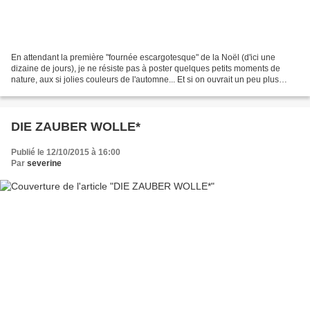
En attendant la première "fournée escargotesque" de la Noël (d'ici une
dizaine de jours), je ne résiste pas à poster quelques petits moments de
nature, aux si jolies couleurs de l'automne... Et si on ouvrait un peu plus
grands nos yeux pour se laisser...
DIE ZAUBER WOLLE*
Publié le 12/10/2015 à 16:00
Par
severine