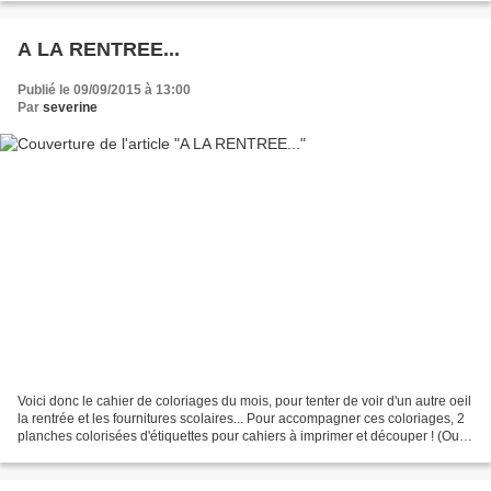
A LA RENTREE...
Publié le 09/09/2015 à 13:00
Par
severine
Voici donc le cahier de coloriages du mois, pour tenter de voir d'un autre oeil
la rentrée et les fournitures scolaires... Pour accompagner ces coloriages, 2
planches colorisées d'étiquettes pour cahiers à imprimer et découper ! (Oui,
les grands ont aussi...