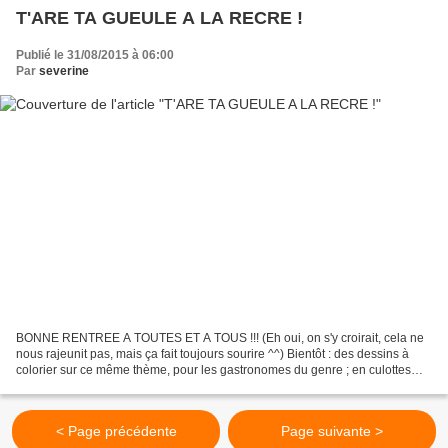
T'ARE TA GUEULE A LA RECRE !
Publié le 31/08/2015 à 06:00
Par
severine
BONNE RENTREE A TOUTES ET A TOUS !!! (Eh oui, on s'y croirait, cela ne
nous rajeunit pas, mais ça fait toujours sourire ^^) Bientôt : des dessins à
colorier sur ce même thème, pour les gastronomes du genre ; en culottes
courtes ou longues... Préparez...
< Page précédente
Page suivante >