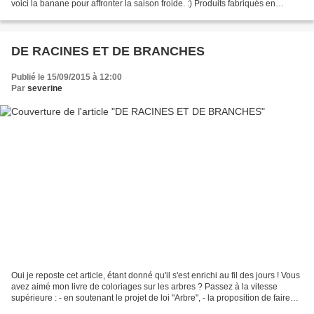
voici la banane pour affronter la saison froide. :) Produits fabriqués en
France avec du soja français...
DE RACINES ET DE BRANCHES
Publié le 15/09/2015 à 12:00
Par
severine
Oui je reposte cet article, étant donné qu'il s'est enrichi au fil des jours ! Vous
avez aimé mon livre de coloriages sur les arbres ? Passez à la vitesse
supérieure : - en soutenant le projet de loi "Arbre", - la proposition de faire
passer la forêt...