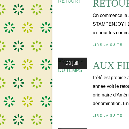
RETOUR
On commence la 
STAMPENJOY ! De 
ici pour les comm
LIRE LA SUITE
AUX FI
20 juil.
L'été est propice a
année voit le reto
originaire d'Amér
dénomination. En
LIRE LA SUITE