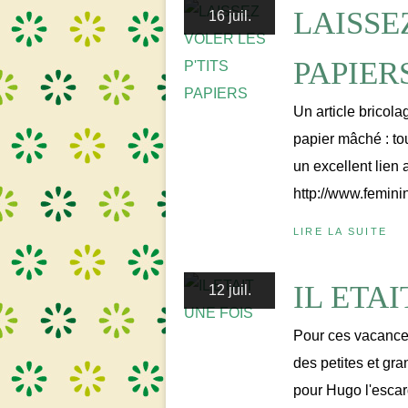
LAISSE
16 juil.
PAPIER
Un article bricola
papier mâché : tout
un excellent lien 
http://www.feminin
LIRE LA SUITE
IL ETAI
12 juil.
Pour ces vacances,
des petites et gra
pour Hugo l'escar