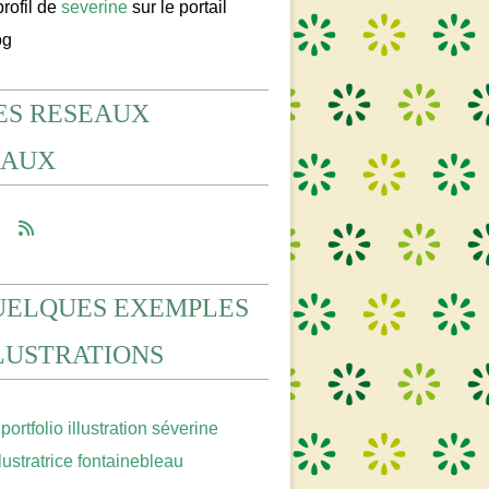
profil de
severine
sur le portail
og
ES RESEAUX
IAUX
UELQUES EXEMPLES
LLUSTRATIONS