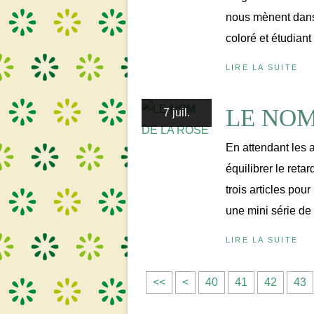
nous mènent dans l
coloré et étudiant
LIRE LA SUITE
LE NOM
7 juil.
En attendant les a
équilibrer le retar
trois articles pou
une mini série de 
LIRE LA SUITE
1
2
3
<<
<
40
41
42
43
0
0
0