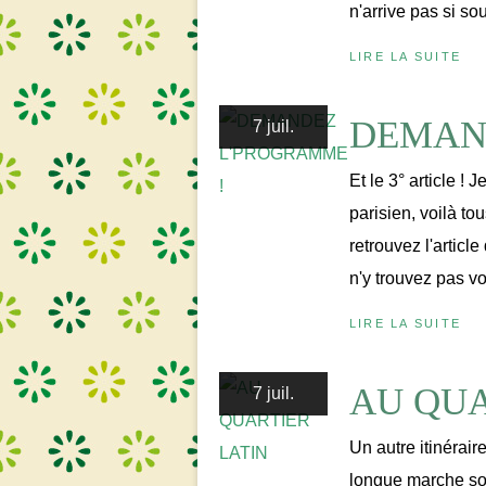
n'arrive pas si sou
LIRE LA SUITE
DEMAN
7 juil.
Et le 3° article !
parisien, voilà to
retrouvez l'arti
n'y trouvez pas vo
LIRE LA SUITE
AU QUA
7 juil.
Un autre itinérai
longue marche sou