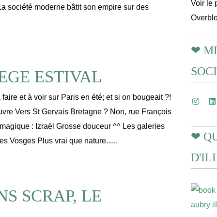
Voir le 
a société moderne bâtit son empire sur des
Overbl
❤ M
SOC
EGE ESTIVAL
faire et à voir sur Paris en été; et si on bougeait ?!
uvre Vers St Gervais Bretagne ? Non, rue François
e magique : Izraël Grosse douceur ^^ Les galeries
❤ Q
des Vosges Plus vrai que nature......
D'I
S SCRAP, LE