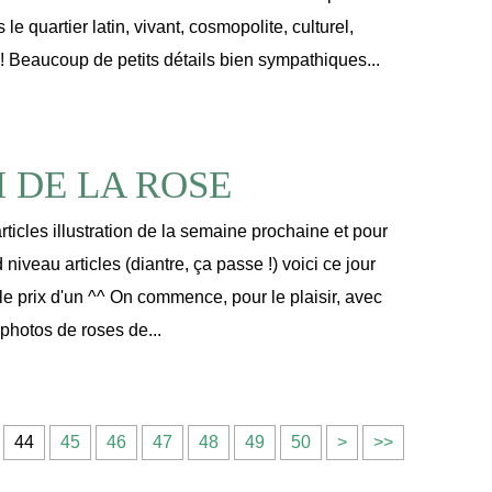
e quartier latin, vivant, cosmopolite, culturel,
 ! Beaucoup de petits détails bien sympathiques...
 DE LA ROSE
rticles illustration de la semaine prochaine et pour
d niveau articles (diantre, ça passe !) voici ce jour
r le prix d'un ^^ On commence, pour le plaisir, avec
photos de roses de...
6
7
44
45
46
47
48
49
50
>
>>
0
0