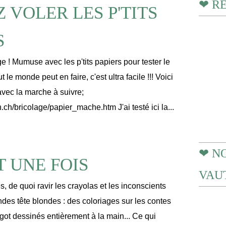
❤ R
Z VOLER LES P'TITS
S
ge ! Mumuse avec les p'tits papiers pour tester le
 le monde peut en faire, c'est ultra facile !!! Voici
avec la marche à suivre;
.ch/bricolage/papier_mache.htm J'ai testé ici la...
❤ N
T UNE FOIS
VAUT
 de quoi ravir les crayolas et les inconscients
ndes tête blondes : des coloriages sur les contes
got dessinés entièrement à la main... Ce qui