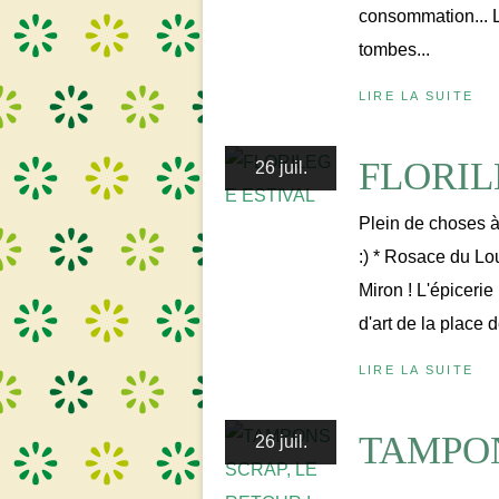
consommation... L
tombes...
LIRE LA SUITE
FLORIL
26 juil.
Plein de choses à 
:) * Rosace du Lo
Miron ! L'épiceri
d'art de la place 
LIRE LA SUITE
TAMPON
26 juil.