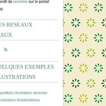
profil de
severine
sur le portail
og
ES RESEAUX
IAUX
UELQUES EXEMPLES
LLUSTRATIONS