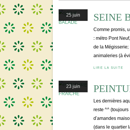
SEINE 
25 juin
Comme promis, un 
: métro Pont Neuf,
de la Mégisserie;
animaleries (à év
LIRE LA SUITE
PEINTU
23 juin
Les dernières aqu
reste ^^ (toujour
d'amandes maison 
(dans le quartier 