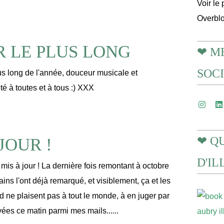
Voir le 
Overbl
R LE PLUS LONG
❤ M
SOC
lus long de l'année, douceur musicale et
été à toutes et à tous :) XXX
❤ Q
JOUR !
D'I
 mis à jour ! La dernière fois remontant à octobre
tains l'ont déjà remarqué, et visiblement, ça et les
 ne plaisent pas à tout le monde, à en juger par
vées ce matin parmi mes mails......